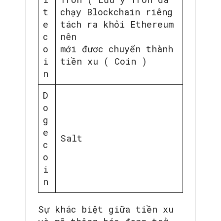
t
chạy Blockchain riêng
e
tách ra khỏi Ethereum
c
nên
o
mới đươc chuyển thành
i
tiền xu ( Coin )
n
D
o
g
e
Salt
c
o
i
n
Sự khác biệt giữa tiền xu