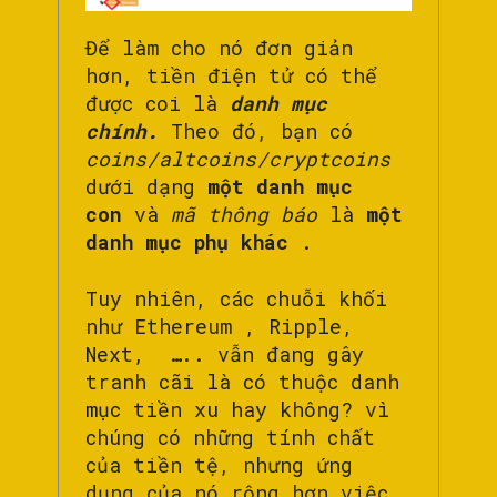
Để làm cho nó đơn giản
hơn, tiền điện tử có thể
được coi là
danh mục
chính.
Theo đó, bạn có
coins/altcoins/cryptcoins
dưới dạng
một danh mục
con
và
mã thông báo
là
một
danh mục phụ khác
.
Tuy nhiên, các chuỗi khối
như Ethereum , Ripple,
Next, ….. vẫn đang gây
tranh cãi là có thuộc danh
mục tiền xu hay không? vì
chúng có những tính chất
của tiền tệ, nhưng ứng
dụng của nó rộng hơn việc