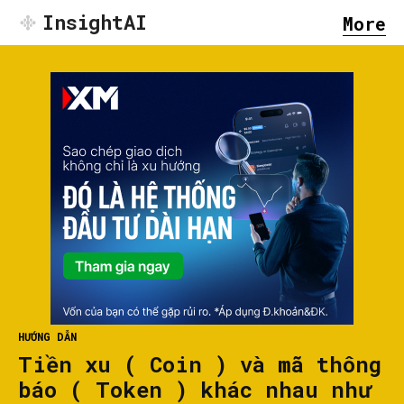
InsightAI
More
HƯỚNG DẪN
Tiền xu ( Coin ) và mã thông
báo ( Token ) khác nhau như