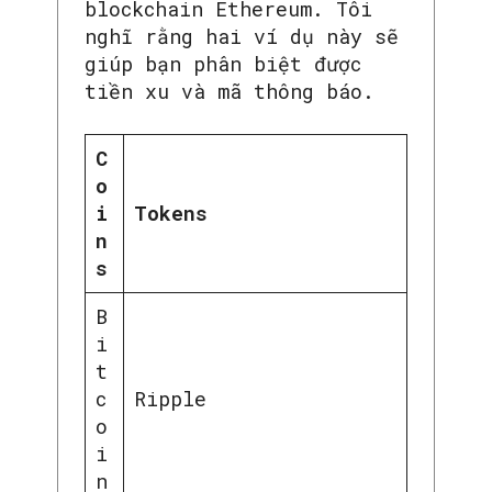
blockchain Ethereum. Tôi
nghĩ rằng hai ví dụ này sẽ
giúp bạn phân biệt được
tiền xu và mã thông báo.
C
o
i
Tokens
n
s
B
i
t
c
Ripple
o
i
n