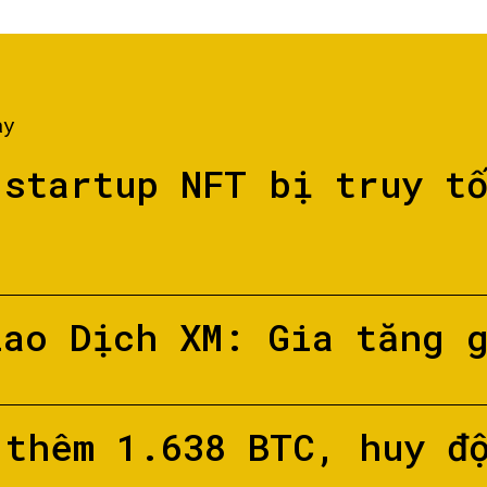
ày
 startup NFT bị truy t
iao Dịch XM: Gia tăng 
 thêm 1.638 BTC, huy đ