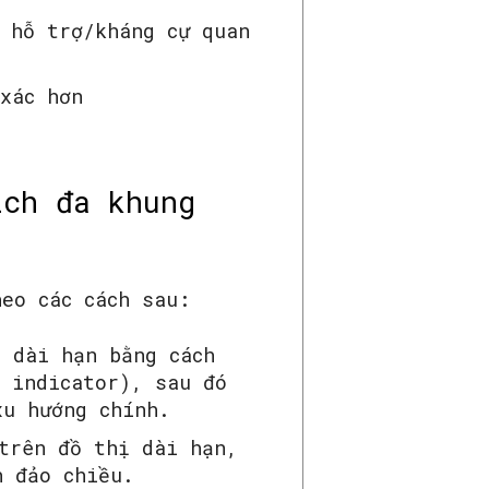
 hỗ trợ/kháng cự quan
xác hơn
ích đa khung
eo các cách sau:
ị dài hạn bằng cách
g indicator), sau đó
xu hướng chính.
trên đồ thị dài hạn,
h đảo chiều.