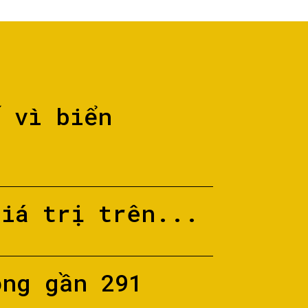
ố vì biển
giá trị trên...
ộng gần 291