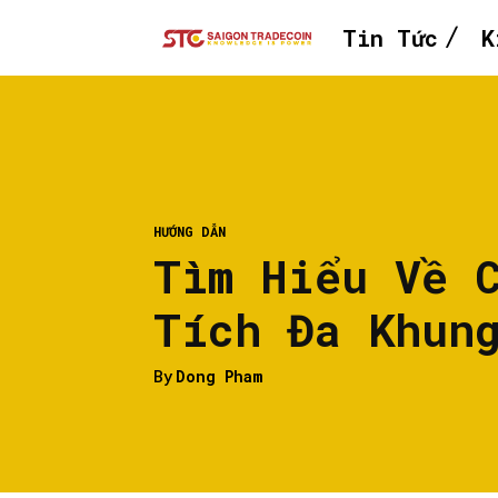
Tin Tức
K
HƯỚNG DẪN
Tìm Hiểu Về 
Tích Đa Khun
By
Dong Pham