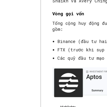
Shaikh và Avery Chin
Vòng gọi vốn
Tổng cộng huy động đ
gồm:
Binance (đầu tư ha
FTX (trước khi sụp
Các quỹ đầu tư mạo