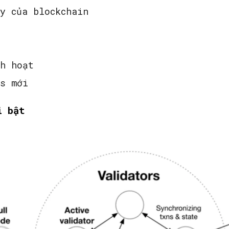
y của blockchain
nh hoạt
es mới
i bật