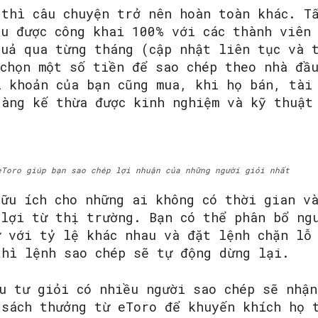
 thì câu chuyện trở nên hoàn toàn khác. Tấ
ều được công khai 100% với các thành viên 
quả qua từng tháng (cập nhật liên tục và 
 chọn một số tiền để sao chép theo nhà đầ
i khoản của bạn cũng mua, khi họ bán, tài
dàng kế thừa được kinh nghiệm và kỹ thuật
eToro giúp bạn sao chép lợi nhuận của những người giỏi nhất
hữu ích cho những ai không có thời gian v
 lợi từ thị trường. Bạn có thể phân bổ ng
ư với tỷ lệ khác nhau và đặt lệnh chặn lỗ
thì lệnh sao chép sẽ tự động dừng lại.
u tư giỏi có nhiều người sao chép sẽ nhận
 sách thưởng từ eToro để khuyến khích họ 