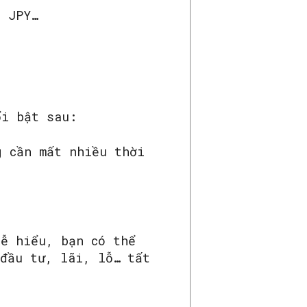
, JPY…
ổi bật sau:
g cần mất nhiều thời
dễ hiểu, bạn có thể
 đầu tư, lãi, lỗ… tất