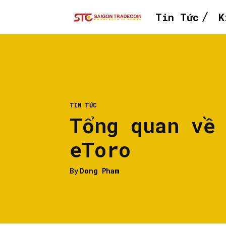
Tin Tức
K
TIN TỨC
Tổng quan về
eToro
By
Dong Pham