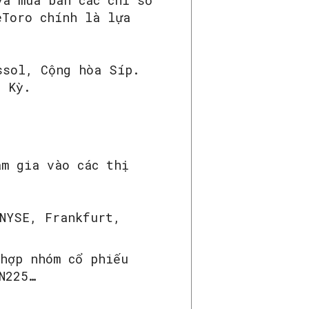
và mua bán các chỉ số
eToro chính là lựa
ssol, Cộng hòa Síp.
a Kỳ.
am gia vào các thị
 NYSE, Frankfurt,
 hợp nhóm cổ phiếu
N225…