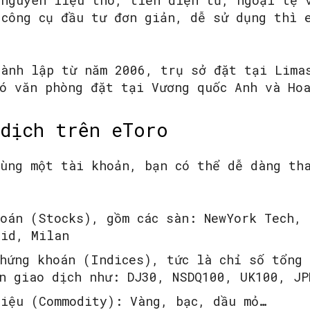
 nguyên liệu thô, tiền điện tử, ngoại tệ 
 công cụ đầu tư đơn giản, dễ sử dụng thì 
hành lập từ năm 2006, trụ sở đặt tại Lima
có văn phòng đặt tại Vương quốc Anh và Ho
dịch trên eToro
cùng một tài khoản, bạn có thể dễ dàng th
oán (Stocks), gồm các sàn: NewYork Tech,
rid, Milan
hứng khoán (Indices), tức là chỉ số tổng
n giao dịch như: DJ30, NSDQ100, UK100, JP
liệu (Commodity): Vàng, bạc, dầu mỏ…