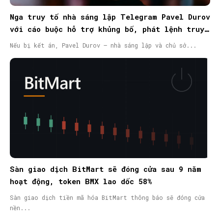
Nga truy tố nhà sáng lập Telegram Pavel Durov
với cáo buộc hỗ trợ khủng bố, phát lệnh truy
nã quốc tế
Nếu bị kết án, Pavel Durov – nhà sáng lập và chủ sở...
Sàn giao dịch BitMart sẽ đóng cửa sau 9 năm
hoạt động, token BMX lao dốc 58%
Sàn giao dịch tiền mã hóa BitMart thông báo sẽ đóng cửa
nền...