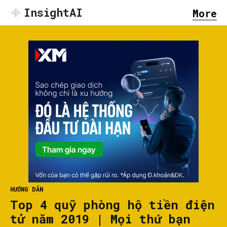
InsightAI
More
HƯỚNG DẪN
Top 4 quỹ phòng hộ tiền điện
tử năm 2019 | Mọi thứ bạn