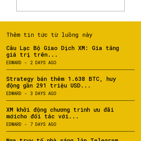
Thêm tin tức từ luồng này
Câu Lạc Bộ Giao Dịch XM: Gia tăng
giá trị trên...
EDWARD
-
2 DAYS AGO
Strategy bán thêm 1.638 BTC, huy
động gần 291 triệu USD...
EDWARD
-
3 DAYS AGO
XM khởi động chương trình ưu đãi
mớicho đối tác với...
EDWARD
-
7 DAYS AGO
Nga truy tố nhà sáng lập Telegram