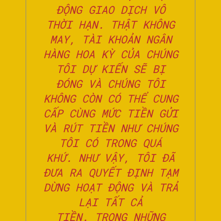
ĐỘNG GIAO DỊCH VÔ
THỜI HẠN. THẬT KHÔNG
MAY, TÀI KHOẢN NGÂN
HÀNG HOA KỲ CỦA CHÚNG
TÔI DỰ KIẾN ​​SẼ BỊ
ĐÓNG VÀ CHÚNG TÔI
KHÔNG CÒN CÓ THỂ CUNG
CẤP CÙNG MỨC TIỀN GỬI
VÀ RÚT TIỀN NHƯ CHÚNG
TÔI CÓ TRONG QUÁ
KHỨ. NHƯ VẬY, TÔI ĐÃ
ĐƯA RA QUYẾT ĐỊNH TẠM
DỪNG HOẠT ĐỘNG VÀ TRẢ
LẠI TẤT CẢ
TIỀN. TRONG NHỮNG