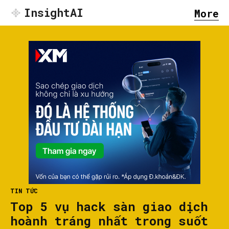
InsightAI
More
TIN TỨC
Top 5 vụ hack sàn giao dịch
hoành tráng nhất trong suốt