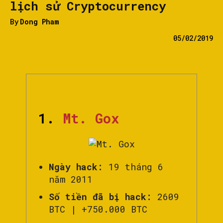
lịch sử Cryptocurrency
By
Dong Pham
05/02/2019
1.
Mt. Gox
Ngày hack:
19 tháng 6
năm 2011
Số tiền đã bị hack:
2609
BTC | +750.000 BTC