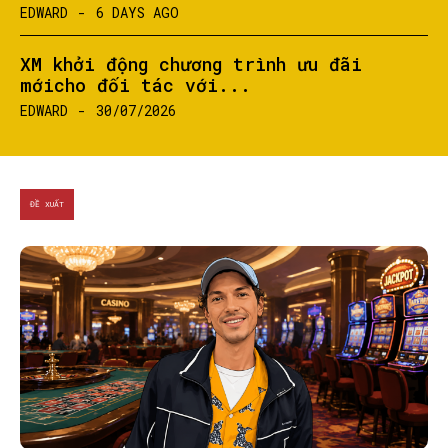
EDWARD
-
6 DAYS AGO
XM khởi động chương trình ưu đãi
mớicho đối tác với...
EDWARD
-
30/07/2026
ĐỀ XUẤT