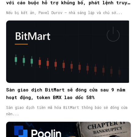
với cáo buộc hỗ trợ khủng bố, phát lệnh truy
nã quốc tế
Nếu bị kết án, Pavel Durov – nhà sáng lập và chủ sở...
Sàn giao dịch BitMart sẽ đóng cửa sau 9 năm
hoạt động, token BMX lao dốc 58%
Sàn giao dịch tiền mã hóa BitMart thông báo sẽ đóng cửa
nền...