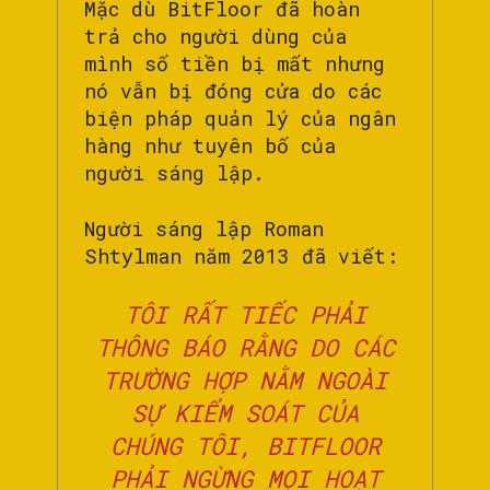
Mặc dù BitFloor đã hoàn
trả cho người dùng của
mình số tiền bị mất nhưng
nó vẫn bị đóng cửa do các
biện pháp quản lý của ngân
hàng như tuyên bố của
người sáng lập.
Người sáng lập Roman
Shtylman năm 2013 đã viết:
TÔI RẤT TIẾC PHẢI
THÔNG BÁO RẰNG DO CÁC
TRƯỜNG HỢP NẰM NGOÀI
SỰ KIỂM SOÁT CỦA
CHÚNG TÔI, BITFLOOR
PHẢI NGỪNG MỌI HOẠT