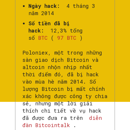
Ngày hack:
4 tháng 3
năm 2014
Số tiền đã bị
hack:
12,3% tổng
số
BTC
(
97 BTC
)
Poloniex, một trong những
sàn giao dịch Bitcoin và
altcoin nhộn nhịp nhất
thời điểm đó, đã bị hack
vào mùa hè năm 2014. Số
lượng Bitcoin bị mất chính
xác không được công ty chia
sẻ, nhưng một lời giải
thích chi tiết về vụ hack
đã được đưa ra trên
diễn
đàn Bitcointalk
.