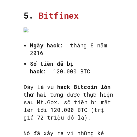
5.
Bitfinex
SEARCH...
Ngày hack:
tháng 8 năm
2016
Số tiền đã bị
hack:
120.000 BTC
Đây là vụ
hack Bitcoin lớn
thứ hai
từng được thực hiện
sau Mt.Gox. số tiền bị mất
lên tới 120.000 BTC (trị
giá 72 triệu đô la).
Nó đã xảy ra vì những kẻ