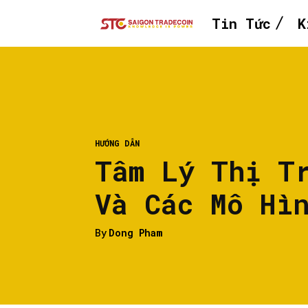
Tin Tức
K
HƯỚNG DẪN
Tâm Lý Thị T
Và Các Mô Hì
By
Dong Pham