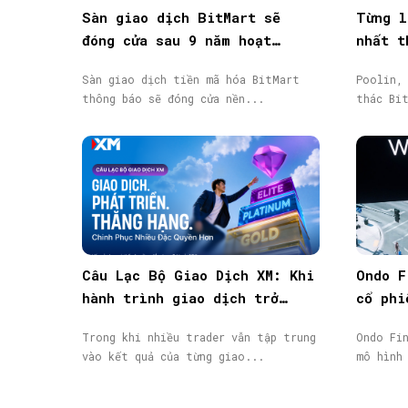
Sàn giao dịch BitMart sẽ
Từng l
đóng cửa sau 9 năm hoạt
nhất t
động, token BMX lao dốc 58%
phá sả
Sàn giao dịch tiền mã hóa BitMart
Poolin,
thông báo sẽ đóng cửa nền...
thác Bi
Câu Lạc Bộ Giao Dịch XM: Khi
Ondo F
hành trình giao dịch trở
cổ phi
thành giá trị đáng được ghi
SEC vớ
Trong khi nhiều trader vẫn tập trung
Ondo Fi
nhận
phiếu 
vào kết quả của từng giao...
mô hình