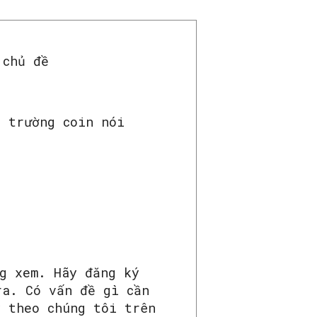
 chủ đề
ị trường coin nói
ng xem. Hãy đăng ký
ra. Có vấn đề gì cần
y theo chúng tôi trên