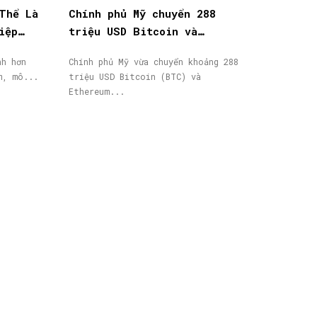
Thể Là
Chính phủ Mỹ chuyển 288
iệp
triệu USD Bitcoin và
Ethereum bị tịch thu lên
nh hơn
Chính phủ Mỹ vừa chuyển khoảng 288
Coinbase Prime
ều năm, mô...
triệu USD Bitcoin (BTC) và
Ethereum...