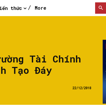
More
iến thức
rường Tài Chính
nh Tạo Đáy
22/12/2018