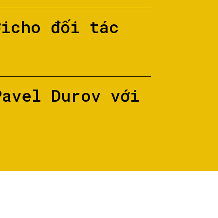
ớicho đối tác
Pavel Durov với