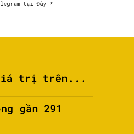
elegram tại Đây *
giá trị trên...
ộng gần 291