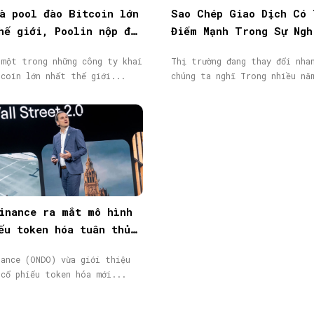
à pool đào Bitcoin lớn
Sao Chép Giao Dịch Có 
hế giới, Poolin nộp đơn
Điểm Mạnh Trong Sự Ngh
n
IB/Affiliate Của Bạn
 một trong những công ty khai
Thị trường đang thay đổi nha
tcoin lớn nhất thế giới...
chúng ta nghĩ Trong nhi
inance ra mắt mô hình
ếu token hóa tuân thủ
i ETF BlackRock và cổ
nance (ONDO) vừa giới thiệu
Micron
 cổ phiếu token hóa mới...