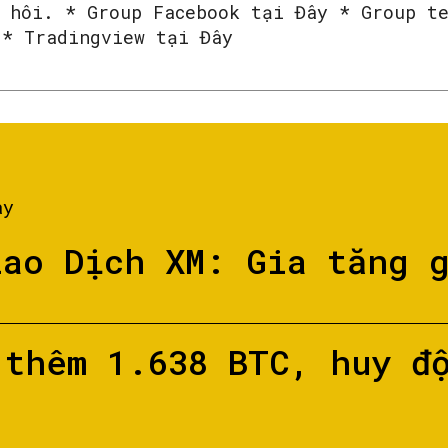
ã hôi. * Group Facebook tại Đây * Group t
 * Tradingview tại Đây
ày
iao Dịch XM: Gia tăng 
 thêm 1.638 BTC, huy đ