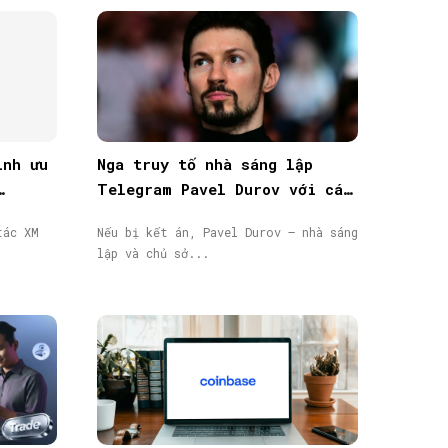
ình ưu
Nga truy tố nhà sáng lập
Telegram Pavel Durov với cáo
n
buộc hỗ trợ khủng bố, phát
tác XM
Nếu bị kết án, Pavel Durov – nhà sáng
lệnh truy nã quốc tế
lập và chủ sở...