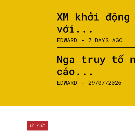
XM khởi động
với...
EDWARD
-
7 DAYS AGO
Nga truy tố 
cáo...
EDWARD
-
29/07/2026
ĐỀ XUẤT