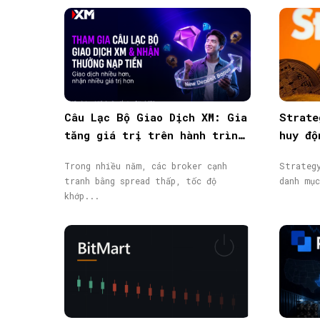
Câu Lạc Bộ Giao Dịch XM: Gia
Strate
tăng giá trị trên hành trình
huy độ
giao dịch
từ phá
Trong nhiều năm, các broker cạnh
Strateg
tranh bằng spread thấp, tốc độ
danh mụ
khớp...