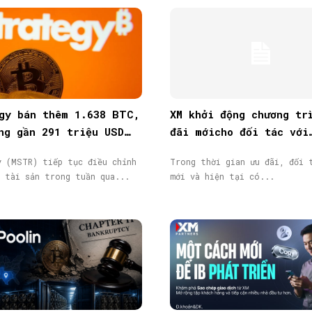
gy bán thêm 1.638 BTC,
XM khởi động chương tr
ng gần 291 triệu USD
đãi mớicho đối tác với
t hành cổ phiếu
thưởng tiền mặt lên đế
y (MSTR) tiếp tục điều chỉnh
Trong thời gian ưu đãi, đối 
40.000$
c tài sản trong tuần qua...
mới và hiện tại có...