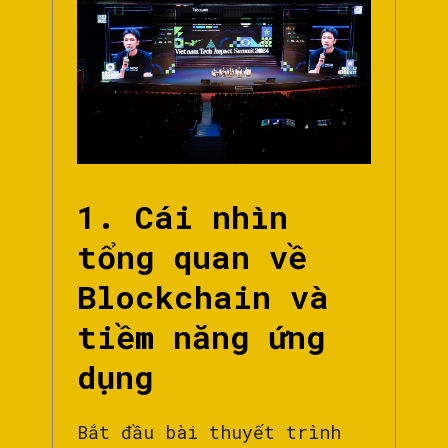
1. Cái nhìn
tổng quan về
Blockchain và
tiềm năng ứng
dụng
Bắt đầu bài thuyết trình