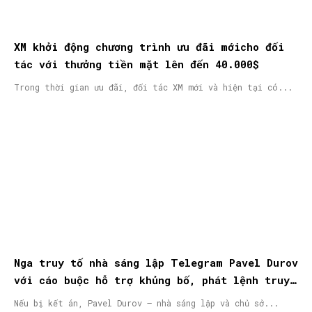
XM khởi động chương trình ưu đãi mớicho đối
tác với thưởng tiền mặt lên đến 40.000$
Trong thời gian ưu đãi, đối tác XM mới và hiện tại có...
Nga truy tố nhà sáng lập Telegram Pavel Durov
với cáo buộc hỗ trợ khủng bố, phát lệnh truy
nã quốc tế
Nếu bị kết án, Pavel Durov – nhà sáng lập và chủ sở...