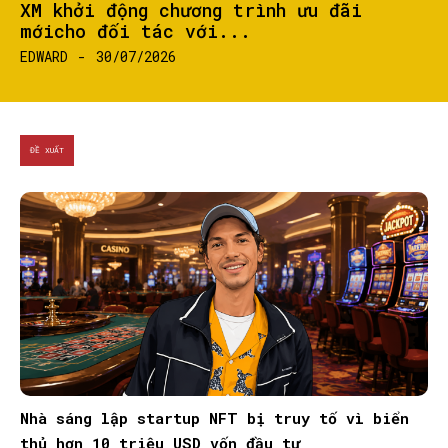
XM khởi động chương trình ưu đãi
mớicho đối tác với...
EDWARD
-
30/07/2026
ĐỀ XUẤT
Nhà sáng lập startup NFT bị truy tố vì biển
thủ hơn 10 triệu USD vốn đầu tư