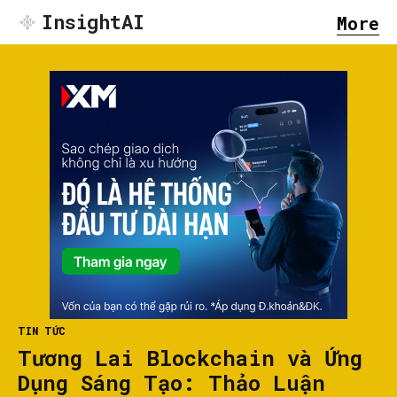
InsightAI
More
TIN TỨC
Tương Lai Blockchain và Ứng
Dụng Sáng Tạo: Thảo Luận