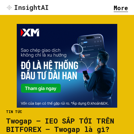
InsightAI
More
TIN TỨC
Twogap – IEO SẮP TỚI TRÊN
BITFOREX – Twogap là gì?