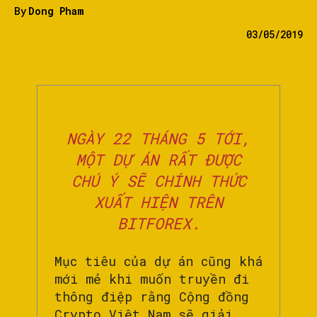
By
Dong Pham
03/05/2019
NGÀY 22 THÁNG 5 TỚI,
MỘT DỰ ÁN RẤT ĐƯỢC
CHÚ Ý SẼ CHÍNH THỨC
XUẤT HIỆN TRÊN
BITFOREX.
Mục tiêu của dự án cũng khá
mới mẻ khi muốn truyền đi
thông điệp rằng Cộng đồng
Crypto Việt Nam sẽ giải