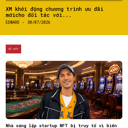
XM khởi động chương trình ưu đãi
mớicho đối tác với...
EDWARD
-
30/07/2026
ĐỀ XUẤT
Nhà sáng lập startup NFT bị truy tố vì biển