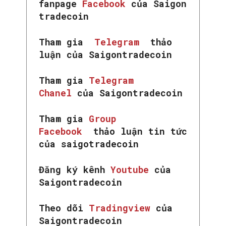
fanpage
Facebook
của Saigon
tradecoin
Tham gia
Telegram
thảo
luận của Saigontradecoin
Tham gia
Telegram
Chanel
của Saigontradecoin
Tham gia
Group
Facebook
thảo luận tin tức
của saigotradecoin
Đăng ký kênh
Youtube
của
Saigontradecoin
Theo dõi
Tradingview
của
Saigontradecoin