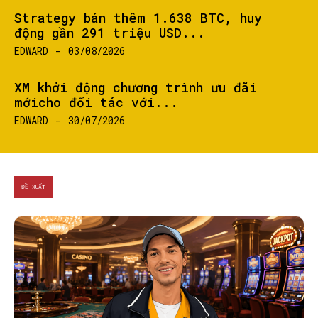
Strategy bán thêm 1.638 BTC, huy
động gần 291 triệu USD...
EDWARD
-
03/08/2026
XM khởi động chương trình ưu đãi
mớicho đối tác với...
EDWARD
-
30/07/2026
ĐỀ XUẤT