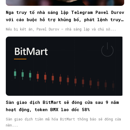
Nga truy tố nhà sáng lập Telegram Pavel Durov
với cáo buộc hỗ trợ khủng bố, phát lệnh truy
nã quốc tế
Nếu bị kết án, Pavel Durov – nhà sáng lập và chủ sở...
Sàn giao dịch BitMart sẽ đóng cửa sau 9 năm
hoạt động, token BMX lao dốc 58%
Sàn giao dịch tiền mã hóa BitMart thông báo sẽ đóng cửa
nền...