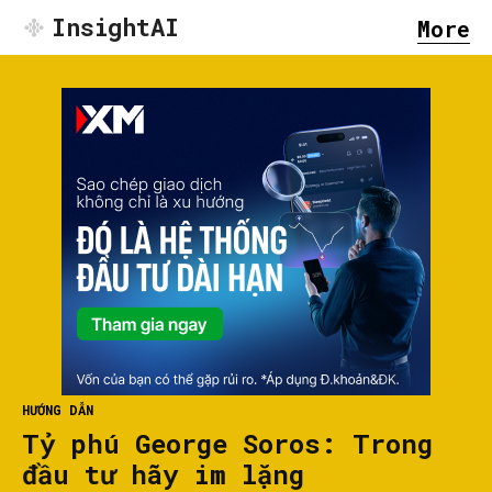
InsightAI
More
HƯỚNG DẪN
Tỷ phú George Soros: Trong
đầu tư hãy im lặng