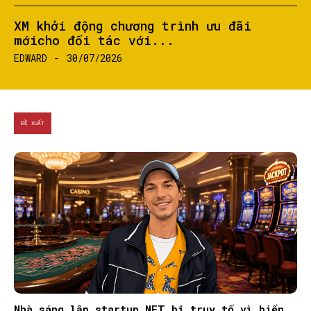
XM khởi động chương trình ưu đãi
mớicho đối tác với...
EDWARD
-
30/07/2026
ĐỀ XUẤT
SEARCH...
Nhà sáng lập startup NFT bị truy tố vì biển