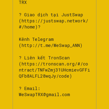
TRX
? Giao dịch tại JustSwap
(https://justswap.network/
#/home)?
Kênh Telegram
(http://t.me/WeSwap_ANN)
? Liên kết TronScan
(https://tronscan.org/#/co
ntract/TNFwZmj31UHcmievGFFi
QFb8ALFL28wqJy/code)
? Email:
WeSwapTRX@gmail.com