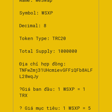
Name: WeSwap
Symbol: WSXP
Decimal: 8
Token Type: TRC20
Total Supply: 1000000
Địa chỉ hợp đồng:
TNFwZmj31UHcmievGFFiQFb8ALF
L28wqJy
?Giá ban đầu: 1 WSXP = 1
TRX
? Giá mục tiêu: 1 WSXP = 5