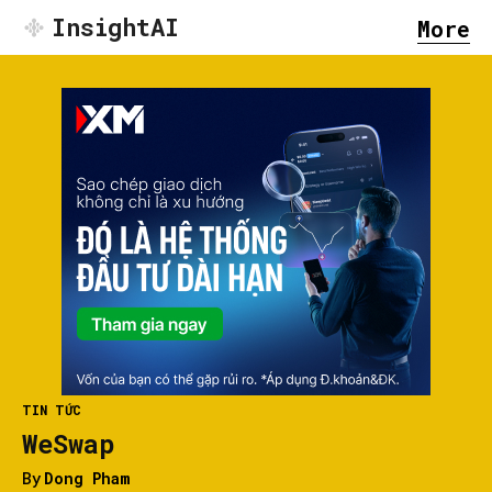
InsightAI
More
TIN TỨC
WeSwap
By
Dong Pham