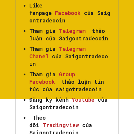
Like
fanpage
Facebook
của Saig
ontradecoin
Tham gia
Telegram
thảo
luận của Saigontradecoin
Tham gia
Telegram
Chanel
của Saigontradeco
in
Tham gia
Group
Facebook
thảo luận tin
tức của saigotradecoin
Đăng ký kênh
Youtube
của
Saigontradecoin
Theo
dõi
Tradingview
của
Saigontradecoin