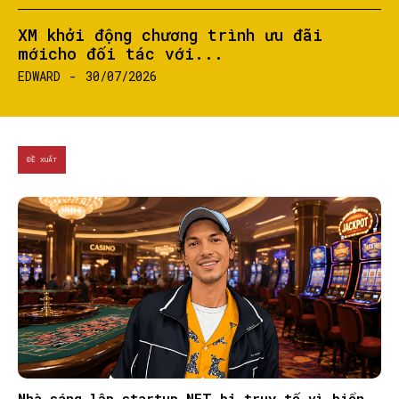
XM khởi động chương trình ưu đãi
mớicho đối tác với...
EDWARD
-
30/07/2026
ĐỀ XUẤT
Nhà sáng lập startup NFT bị truy tố vì biển