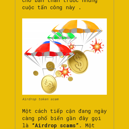
cho bản thân trước những
cuộc tấn công này .
Airdrop token scam
Một cách tiếp cận đang ngày
càng phổ biến gần đây gọi
là
“Airdrop scams”
. Một