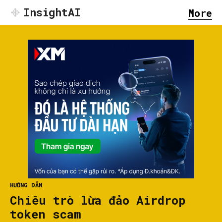
InsightAI
More
HƯỚNG DẪN
Chiêu trò lừa đảo Airdrop
token scam