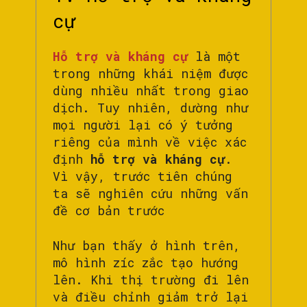
cự
Hỗ trợ
và
kháng cự
là một
trong những khái niệm được
dùng nhiều nhất trong giao
dịch. Tuy nhiên, dường như
mọi người lại có ý tưởng
riêng của mình về việc xác
định
hỗ trợ và kháng cự
.
Vì vậy, trước tiên chúng
ta sẽ nghiên cứu những vấn
đề cơ bản trước
Như bạn thấy ở hình trên,
mô hình zíc zắc tạo hướng
lên. Khi thị trường đi lên
và điều chỉnh giảm trở lại