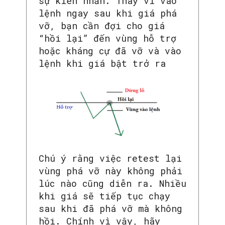
sự kiên nhẫn. Thay vì vào
lệnh ngay sau khi giá phá
vỡ, bạn cần đợi cho giá
“hồi lại” đến vùng hỗ trợ
hoặc kháng cự đã vỡ và vào
lệnh khi giá bật trở ra
Chú ý rằng việc retest lại
vùng phá vỡ này không phải
lúc nào cũng diễn ra. Nhiều
khi giá sẽ tiếp tục chạy
sau khi đã phá vỡ mà không
hồi. Chính vì vậy, hãy