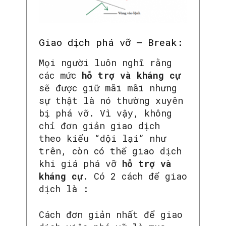
Giao dịch phá vỡ – Break:
Mọi người luôn nghĩ rằng
các mức
hỗ trợ và kháng cự
sẽ được giữ mãi mãi nhưng
sự thật là nó thường xuyên
bị phá vỡ. Vì vậy, không
chỉ đơn giản giao dịch
theo kiểu “dội lại” như
trên, còn có thể giao dịch
khi giá phá vỡ
hỗ trợ và
kháng cự
. Có 2 cách để giao
dịch là :
Cách đơn giản nhất để giao