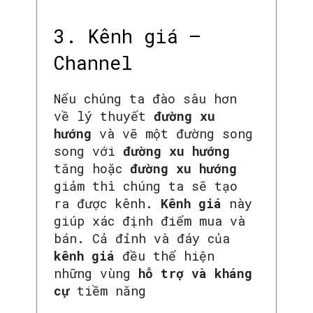
3. Kênh giá –
Channel
Nếu chúng ta đào sâu hơn
về lý thuyết
đường xu
hướng
và vẽ một đường song
song với
đường xu hướng
tăng hoặc
đường xu hướng
giảm thì chúng ta sẽ tạo
ra được kênh.
Kênh giá
này
giúp xác định điểm mua và
bán. Cả đỉnh và đáy của
kênh giá
đều thể hiện
những vùng
hỗ trợ và kháng
cự
tiềm năng