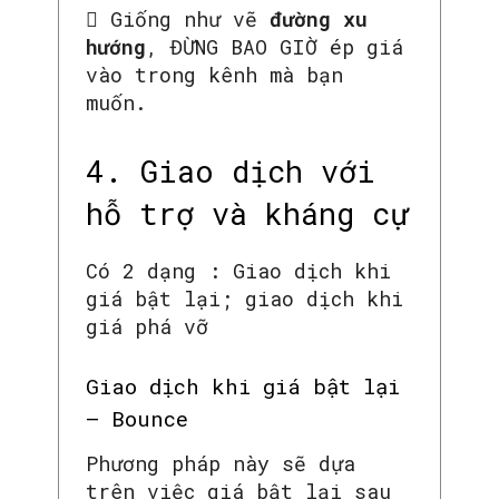
 Giống như vẽ
đường xu
hướng
, ĐỪNG BAO GIỜ ép giá
vào trong kênh mà bạn
muốn.
4. Giao dịch với
hỗ trợ và kháng cự
Có 2 dạng : Giao dịch khi
giá bật lại; giao dịch khi
giá phá vỡ
Giao dịch khi giá bật lại
– Bounce
Phương pháp này sẽ dựa
trên việc giá bật lại sau