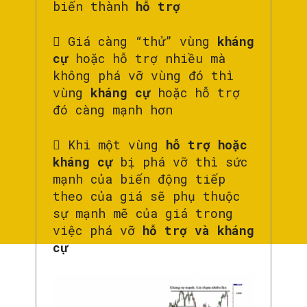
biến thành
hỗ trợ
 Giá càng “thử” vùng
kháng
cự
hoặc hỗ trợ nhiều mà
không phá vỡ vùng đó thì
vùng
kháng cự
hoặc hỗ trợ
đó càng mạnh hơn
 Khi một vùng
hỗ trợ hoặc
kháng cự
bị phá vỡ thì sức
mạnh của biến động tiếp
theo của giá sẽ phụ thuộc
sự mạnh mẽ của giá trong
việc phá vỡ
hỗ trợ và kháng
cự