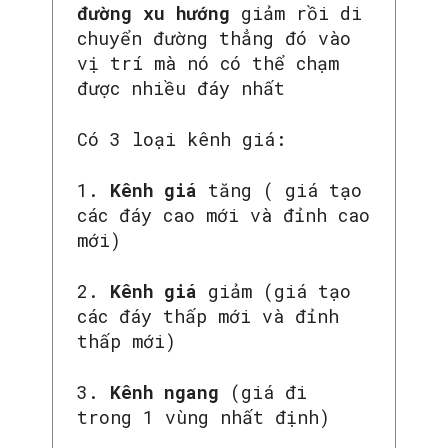
đường xu hướng
giảm rồi di
chuyển đường thẳng đó vào
vị trí mà nó có thể chạm
được nhiều đáy nhất
Có 3 loại kênh giá:
1.
Kênh giá
tăng ( giá tạo
các đáy cao mới và đỉnh cao
mới)
2.
Kênh giá
giảm (giá tạo
các đáy thấp mới và đỉnh
thấp mới)
3.
Kênh ngang
(giá đi
trong 1 vùng nhất định)