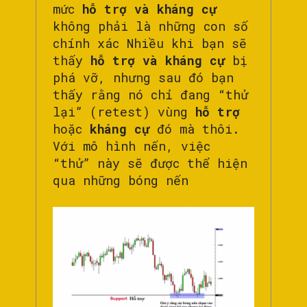
mức
hỗ trợ và kháng cự
không phải là những con số
chính xác Nhiều khi bạn sẽ
thấy
hỗ trợ và kháng cự
bị
phá vỡ, nhưng sau đó bạn
thấy rằng nó chỉ đang “thử
lại” (retest) vùng
hỗ trợ
hoặc
kháng cự
đó mà thôi.
Với mô hình nến, việc
“thử” này sẽ được thể hiện
qua những bóng nến