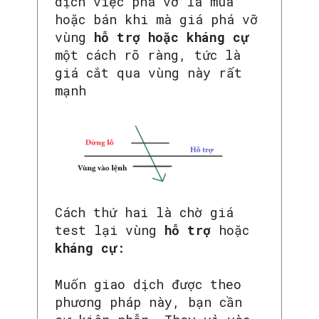
dịch việc phá vỡ là mua
hoặc bán khi mà giá phá vỡ
vùng
hỗ trợ hoặc kháng cự
một cách rõ ràng, tức là
giá cắt qua vùng này rất
mạnh
Cách thứ hai là chờ giá
test lại vùng
hỗ trợ
hoặc
kháng cự
:
Muốn giao dịch được theo
phương pháp này, bạn cần