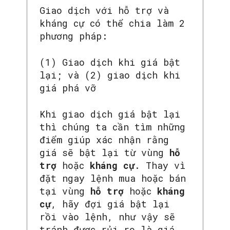
Giao dịch với hỗ trợ và
kháng cự có thể chia làm 2
phương pháp:
(1) Giao dịch khi giá bật
lại; và (2) giao dịch khi
giá phá vỡ
Khi giao dịch giá bật lại
thì chúng ta cần tìm những
điểm giúp xác nhận rằng
giá sẽ bật lại từ vùng
hỗ
trợ
hoặc
kháng cự
. Thay vì
đặt ngay lệnh mua hoặc bán
tại vùng
hỗ trợ
hoặc
kháng
cự
, hãy đợi giá bật lại
rồi vào lệnh, như vậy sẽ
tránh được rủi ro là giá