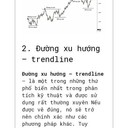
2. Đường xu hướng
– trendline
Đường xu hướng – trendline
– là một trong những thứ
phổ biến nhất trong phân
tích kỹ thuật và được sử
dụng rất thường xuyên Nếu
được vẽ đúng, nó sẽ trở
nên chính xác như các
phương pháp khác. Tuy