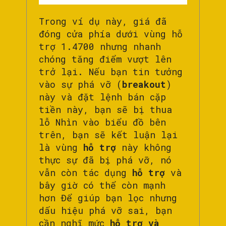
Trong ví dụ này, giá đã
đóng cửa phía dưới vùng hỗ
trợ 1.4700 nhưng nhanh
chóng tăng điểm vượt lên
trở lại. Nếu bạn tin tưởng
vào sự phá vỡ (
breakout
)
này và đặt lệnh bán cặp
tiền này, bạn sẽ bị thua
lỗ Nhìn vào biểu đồ bên
trên, bạn sẽ kết luận lại
là vùng
hỗ trợ
này không
thực sự đã bị phá vỡ, nó
vẫn còn tác dụng
hỗ trợ
và
bây giờ có thể còn mạnh
hơn Để giúp bạn lọc nhưng
dấu hiệu phá vỡ sai, bạn
cần nghĩ mức
hỗ trợ và