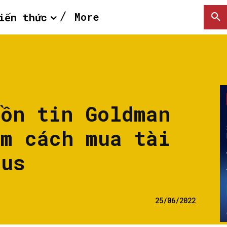
More
iến thức
uồn tin Goldman
ìm cách mua tài
ius
25/06/2022