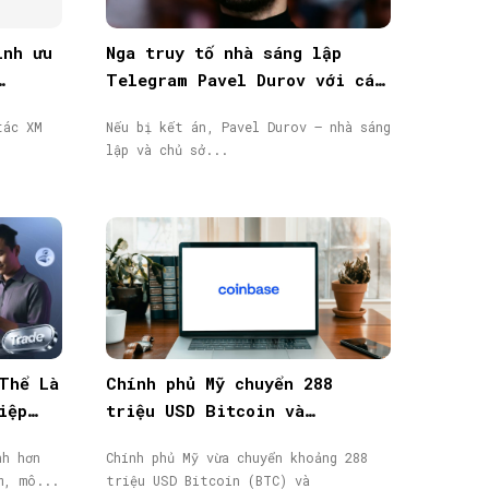
ình ưu
Nga truy tố nhà sáng lập
Telegram Pavel Durov với cáo
n
buộc hỗ trợ khủng bố, phát
tác XM
Nếu bị kết án, Pavel Durov – nhà sáng
lệnh truy nã quốc tế
lập và chủ sở...
Thể Là
Chính phủ Mỹ chuyển 288
iệp
triệu USD Bitcoin và
Ethereum bị tịch thu lên
nh hơn
Chính phủ Mỹ vừa chuyển khoảng 288
Coinbase Prime
ều năm, mô...
triệu USD Bitcoin (BTC) và