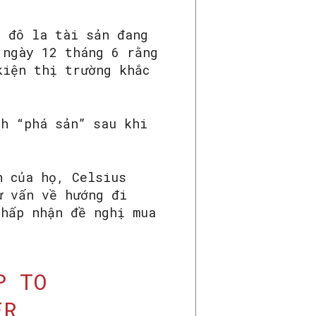
ỷ đô la tài sản đang
 ngày 12 tháng 6 rằng
kiện thị trường khắc
nh “phá sản” sau khi
n của họ, Celsius
ư vấn về hướng đi
chấp nhận đề nghị mua
P TO
ER