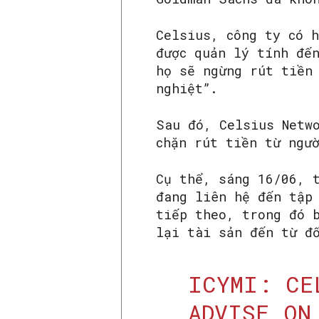
Celsius, công ty có 
được quản lý tính đế
họ sẽ ngừng rút tiền
nghiệt”.
Sau đó, Celsius Netw
chặn rút tiền từ ngư
Cụ thể, sáng 16/06, 
đang liên hệ đến tập
tiếp theo, trong đó 
lại tài sản đến từ đ
ICYMI: CE
ADVISE ON