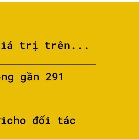
giá trị trên...
ộng gần 291
ớicho đối tác