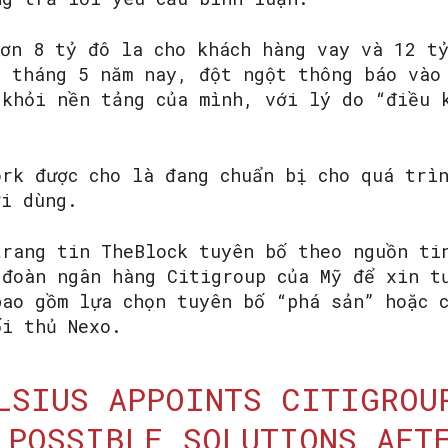
hơn 8 tỷ đô la cho khách hàng vay và 12 t
n tháng 5 năm nay, đột ngột thông báo vào
 khỏi nền tảng của mình, với lý do “điều 
ork được cho là đang chuẩn bị cho quá trì
ời dùng.
trang tin TheBlock tuyên bố theo nguồn ti
 đoàn ngân hàng Citigroup của Mỹ để xin t
bao gồm lựa chọn tuyên bố “phá sản” hoặc 
ối thủ Nexo.
LSIUS APPOINTS CITIGROU
 POSSIBLE SOLUTIONS AFT