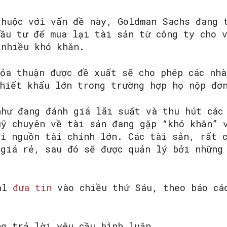
SEARCH...
thuộc với vấn đề này, Goldman Sachs đang 
đầu tư để mua lại tài sản từ công ty cho 
 nhiều khó khăn.
hỏa thuận được đề xuất sẽ cho phép các nh
chiết khấu lớn trong trường hợp họ nộp đơ
như đang đánh giá lãi suất và thu hút các
uỹ chuyên về tài sản đang gặp “khó khăn” 
ới nguồn tài chính lớn. Các tài sản, rất 
 giá rẻ, sau đó sẽ được quản lý bởi những
nal
đưa tin
vào chiều thứ Sáu, theo báo cá
ng trả lời yêu cầu bình luận.