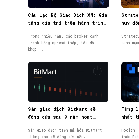
Câu Lạc Bộ Giao Dịch XM: Gia
Strate
tăng giá trị trên hành trình
huy độ
giao dịch
từ phá
Trong nhiều năm, các broker cạnh
Strateg
tranh bằng spread thấp, tốc độ
danh mụ
khớp...
Sàn giao dịch BitMart sẽ
Từng l
đóng cửa sau 9 năm hoạt
nhất t
động, token BMX lao dốc 58%
phá sả
Sàn giao dịch tiền mã hóa BitMart
Poolin,
thông báo sẽ đóng cửa nền...
thác Bi