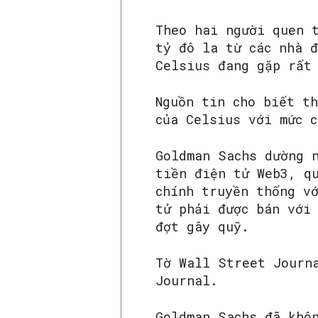
Theo hai người quen 
tỷ đô la từ các nhà 
Celsius đang gặp rất
Nguồn tin cho biết t
của Celsius với mức 
Goldman Sachs dường 
tiền điện tử Web3, q
chính truyền thống v
tử phải được bán với
đợt gây quỹ.
Tờ Wall Street Jour
Journal.
Goldman Sachs đã khô