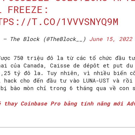
L FREEZE:
TPS://T.CO/1VVVSNYQ9M
— The Block (@TheBlock__)
June 15, 2022
được 750 triệu đô la từ các tổ chức đầu tư
hai của Canada, Caisse de dépôt et put du
3,25 tỷ đô la. Tuy nhiên, vì nhiều biến c
ị hack cho đến đầu tư vào LUNA-UST và rồi
 bị bào mòn chỉ trong 6 tháng qua về con 
ẽ thay Coinbase Pro bằng tính năng mới Ad