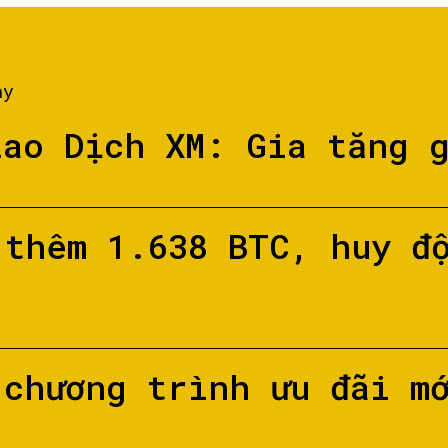
ày
iao Dịch XM: Gia tăng 
 thêm 1.638 BTC, huy đ
 chương trình ưu đãi m