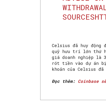
WITHDRAWA
SOURCES
HT
Celsius đã huy động 
quỹ hưu trí lớn thứ 
giá doanh nghiệp là 
rót tiền vào dự án b
khoản của Celsius đã
Đọc thêm:
Coinbase s