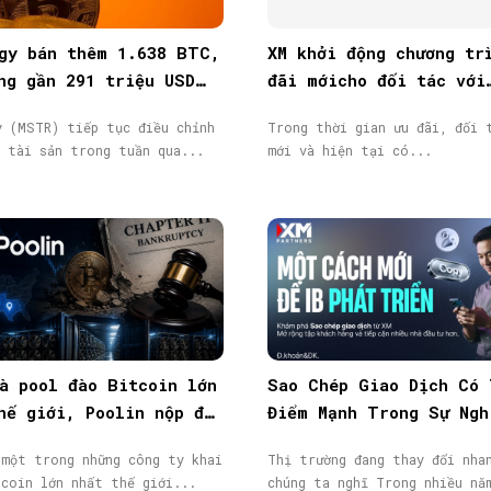
gy bán thêm 1.638 BTC,
XM khởi động chương tr
ng gần 291 triệu USD
đãi mớicho đối tác với
t hành cổ phiếu
thưởng tiền mặt lên đế
y (MSTR) tiếp tục điều chỉnh
Trong thời gian ưu đãi, đối 
40.000$
c tài sản trong tuần qua...
mới và hiện tại có...
à pool đào Bitcoin lớn
Sao Chép Giao Dịch Có 
hế giới, Poolin nộp đơn
Điểm Mạnh Trong Sự Ngh
n
IB/Affiliate Của Bạn
 một trong những công ty khai
Thị trường đang thay đổi nha
tcoin lớn nhất thế giới...
chúng ta nghĩ Trong nhi