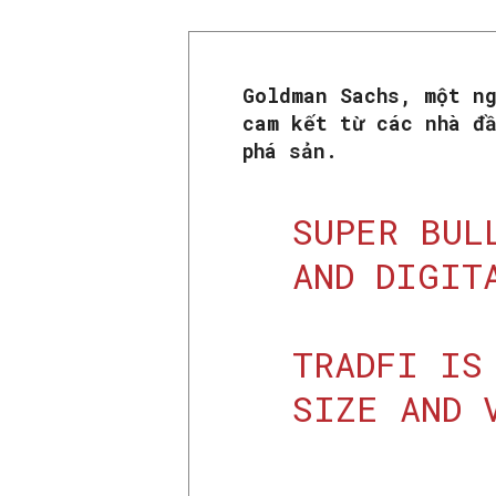
Goldman Sachs, một n
cam kết từ các nhà đ
phá sản.
SUPER BUL
AND DIGIT
TRADFI IS
SIZE AND 