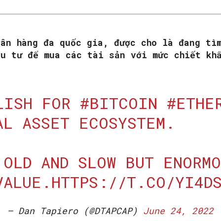
gân hàng đa quốc gia, được cho là đang tì
ầu tư để mua các tài sản với mức chiết kh
LISH FOR
#BITCOIN
#ETHE
AL ASSET ECOSYSTEM.
 OLD AND SLOW BUT ENORM
VALUE.
HTTPS://T.CO/YI4D
— Dan Tapiero (@DTAPCAP)
June 24, 2022