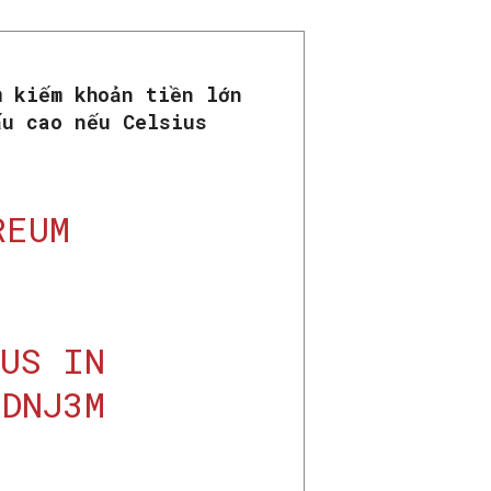
m kiếm khoản tiền lớn
ấu cao nếu Celsius
REUM
OUS IN
SDNJ3M