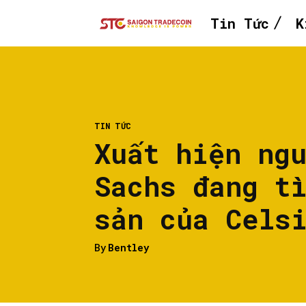
Tin Tức
K
TIN TỨC
Xuất hiện ng
Sachs đang t
sản của Cels
By
Bentley