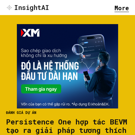
InsightAI
More
ĐÁNH GIÁ DỰ ÁN
Persistence One hợp tác BEVM
tạo ra giải pháp tương thích