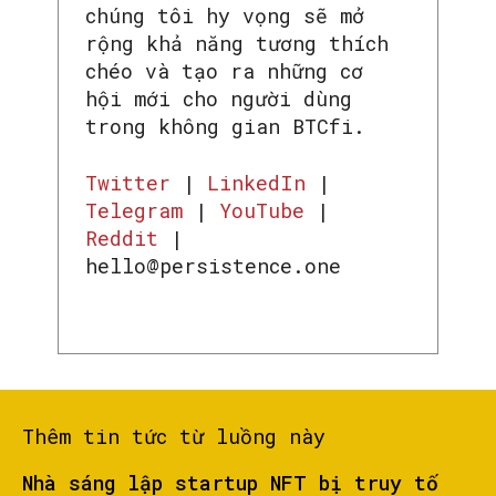
chúng tôi hy vọng sẽ mở
rộng khả năng tương thích
chéo và tạo ra những cơ
hội mới cho người dùng
trong không gian BTCfi.
Twitter
|
LinkedIn
|
Telegram
|
YouTube
|
Reddit
|
hello@persistence.one
Thêm tin tức từ luồng này
Nhà sáng lập startup NFT bị truy tố