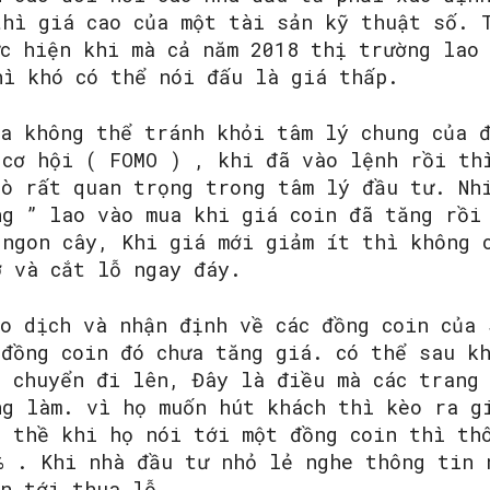
thì giá cao của một tài sản kỹ thuật số. 
ực hiện khi mà cả năm 2018 thị trường lao
hì khó có thể nói đấu là giá thấp.
ta không thể tránh khỏi tâm lý chung của 
 cơ hội ( FOMO ) , khi đã vào lệnh rồi th
rò rất quan trọng trong tâm lý đầu tư. Nh
ng ” lao vào mua khi giá coin đã tăng rồi
 ngon cây, Khi giá mới giảm ít thì không 
ợ và cắt lỗ ngay đáy.
o dịch và nhận định về các đồng coin của 
 đồng coin đó chưa tăng giá. có thể sau k
h chuyển đi lên, Đây là điều mà các trang 
ng làm. vì họ muốn hút khách thì kèo ra g
ì thề khi họ nói tới một đồng coin thì th
% . Khi nhà đầu tư nhỏ lẻ nghe thông tin 
ẫn tới thua lỗ.