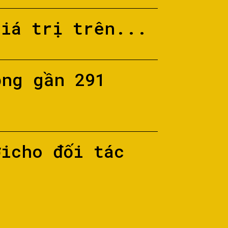
giá trị trên...
ộng gần 291
ớicho đối tác