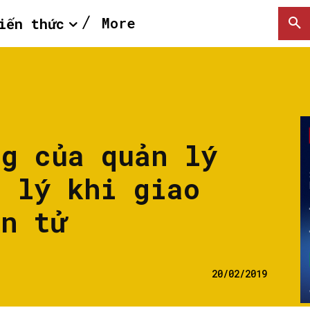
More
iến thức
ng của quản lý
m lý khi giao
ện tử
20/02/2019