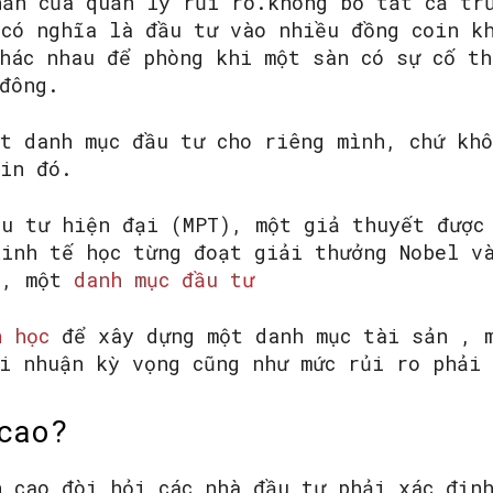
hần của quản lý rủi ro.không bỏ tất cả tr
 có nghĩa là đầu tư vào nhiều đồng coin k
khác nhau để phòng khi một sàn có sự cố th
đông.
SEARCH...
ột danh mục đầu tư cho riêng mình, chứ kh
oin đó.
ầu tư hiện đại (MPT), một giả thuyết đượ
nh tế học từng đoạt giải thưởng Nobel và
2, một
danh mục đầu tư
n học
để xây dựng một danh mục tài sản , m
ợi nhuận kỳ vọng cũng như mức rủi ro phải 
cao?
n cao đòi hỏi các nhà đầu tư phải xác địn