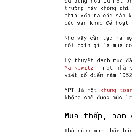
Đa dang hóa là một p
trường này không chỉ
chia vốn ra các sàn 
các sàn khác để hoạt 
Như vậy cần tạo ra m
nói coin gì là mua c
Lý thuyết danh mục đ
Markowitz,
một nhà ki
viết cổ điển năm 195
MPT là một
khung toá
khống chế được mức l
Mua thấp, bán 
Khả năng mua thấp bá