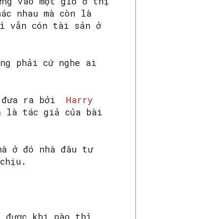
ứng vào một giỏ ở thị
hác nhau mà còn là
ì vẫn cón tài sản ở
ông phải cứ nghe ai
c đưa ra bởi
Harry
 là tác giả của bài
à ở đó nhà đâu tư
chịu.
h được khi nào thì