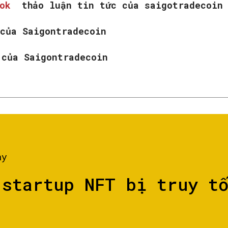
ook
thảo luận tin tức của saigotradecoin
của Saigontradecoin
w
của Saigontradecoin
ày
 startup NFT bị truy t