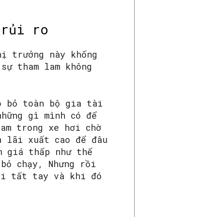
 rủi ro
hị trưởng này khống
 sự tham lam không
o bỏ toàn bộ gia tài
những gì mình có để
tam trong xe hơi chờ
n lãi xuất cao để đâu
m giá thấp như thế
 bỏ chạy, Nhưng rồi
ại tất tay và khi đó