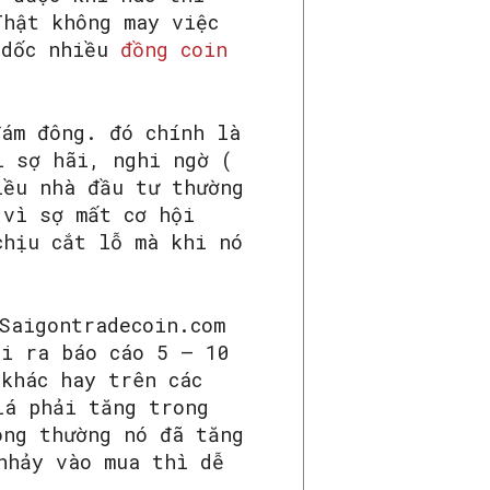
Thật không may việc
 dốc nhiều
đồng coin
đám đông. đó chính là
ì sợ hãi, nghi ngờ (
iều nhà đầu tư thường
 vì sợ mất cơ hội
chịu cắt lỗ mà khi nó
Saigontradecoin.com
hi ra báo cáo 5 – 10
khác hay trên các
iá phải tăng trong
ông thường nó đã tăng
nhảy vào mua thì dễ