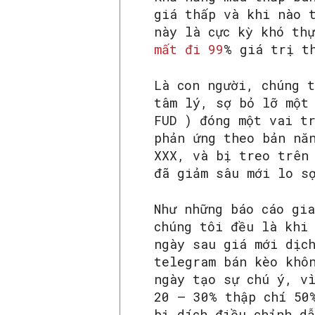
giá thấp và khi nào 
này là cực kỳ khó th
mất đi 99
% giá trị t
Là con người, chúng 
tâm lý, sợ bỏ lỡ một
FUD ) đóng một vai t
phản ứng theo bản nă
XXX, và bị treo trên
đã giảm sâu mới lo s
Như những báo cáo gia
chúng tôi đều là khi
ngày sau giá mới dịc
telegram bán kèo khô
ngày tạo sự chú ý, v
20 – 30% thập chí 50
bị dích điều chỉnh d