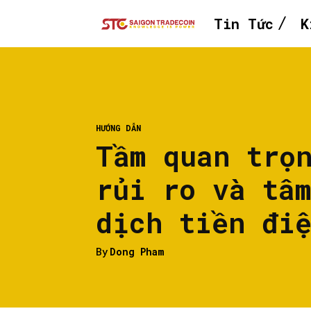
Tin Tức
K
HƯỚNG DẪN
Tầm quan trọ
rủi ro và tâ
dịch tiền đi
By
Dong Pham