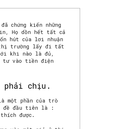
 đã chứng kiến những
in, Họ dồn hết tất cả
uốn hút của lơi nhuận
thị trường lấy đi tất
tới khi nào là đủ,
u tư vào tiền điện
 phải chịu.
là một phần của trò
n đề đầu tiên là :
 thích được.