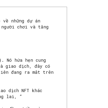
ẻ về những dự án
 người chơi và tăng
). Nó hứa hẹn cung
hà giao dịch, đây có
tiên đang ra mắt trên
iao dịch NFT khác
ng lai, ”