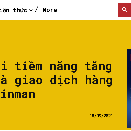
More
iến thức
Fi tiềm năng tăng
hà giao dịch hàng
ainman
18/09/2021