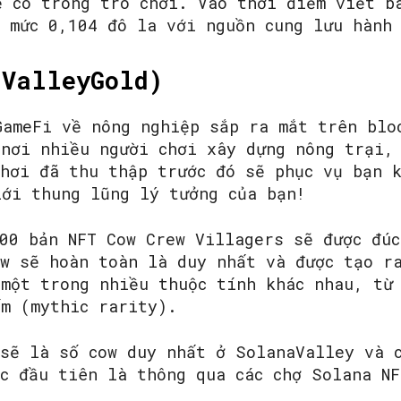
ệ có trong trò chơi. Vào thời điểm viết b
ở mức 0,104 đô la với nguồn cung lưu hành
(ValleyGold)
SEARCH...
GameFi về nông nghiệp sắp ra mắt trên blo
 nơi nhiều người chơi xây dựng nông trại,
chơi đã thu thập trước đó sẽ phục vụ bạn 
iới thung lũng lý tưởng của bạn!
00 bản NFT Cow Crew Villagers sẽ được đúc
ow sẽ hoàn toàn là duy nhất và được tạo r
 một trong nhiều thuộc tính khác nhau, từ
ếm (mythic rarity).
 sẽ là số cow duy nhất ở SolanaValley và 
c đầu tiên là thông qua các chợ Solana NF