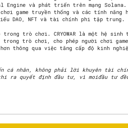
al Engine và phát triển trên mạng Solana.
 chơi game truyền thống và các tính năng 
hiếu DAO, NFT và tài chính phi tập trung.
ệ trong trò chơi. CRYOWAR là một hệ sinh 
g trong trò chơi, cho phép người chơi gam
 hơn thông qua việc tăng cấp độ kinh nghi
ến cá nhân, không phải lời khuyên tài chí
khi ra quyết định đầu tư, vì moiđầu tư đề