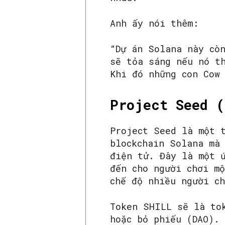
Anh ấy nói thêm:
“Dự án Solana này cò
sẽ tỏa sáng nếu nó t
Khi đó những con Cow
Project Seed (
Project Seed là một 
blockchain Solana mà
điện tử. Đây là một 
đến cho người chơi m
chế độ nhiều người c
Token SHILL sẽ là to
hoặc bỏ phiếu (DAO).