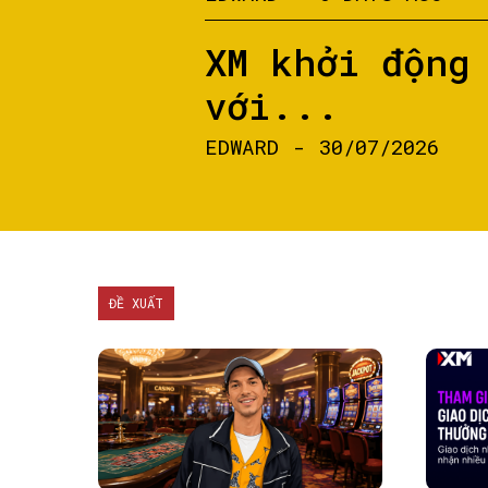
XM khởi động
với...
EDWARD
-
30/07/2026
ĐỀ XUẤT