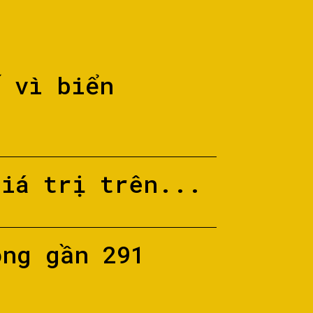
ố vì biển
giá trị trên...
ộng gần 291