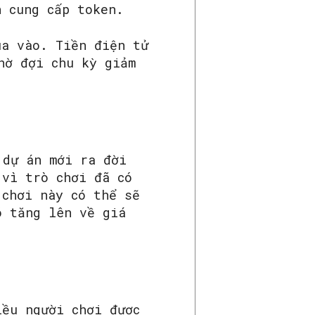
n cung cấp token.
ua vào. Tiền điện tử
hờ đợi chu kỳ giảm
 dự án mới ra đời
 vì trò chơi đã có
 chơi này có thể sẽ
ó tăng lên về giá
iều người chơi được