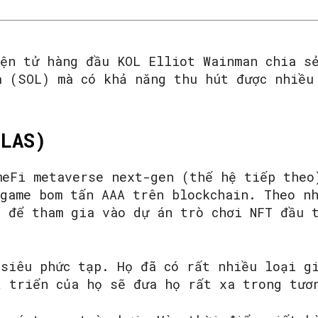
iện tử hàng đầu KOL Elliot Wainman chia s
a (SOL) mà có khả năng thu hút được nhiều
LAS)
meFi metaverse next-gen (thế hệ tiếp theo
 game bom tấn AAA trên blockchain. Theo n
t để tham gia vào dự án trò chơi NFT đầu 
 siêu phức tạp. Họ đã có rất nhiều loại g
t triển của họ sẽ đưa họ rất xa trong tươ