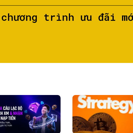
 chương trình ưu đãi m