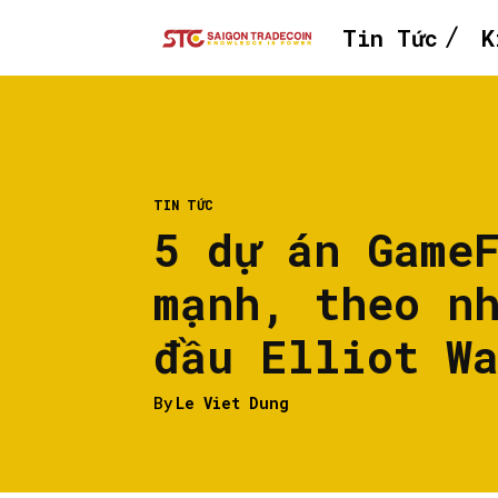
Tin Tức
K
TIN TỨC
5 dự án Game
mạnh, theo n
đầu Elliot W
By
Le Viet Dung