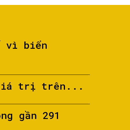
ố vì biển
giá trị trên...
ộng gần 291