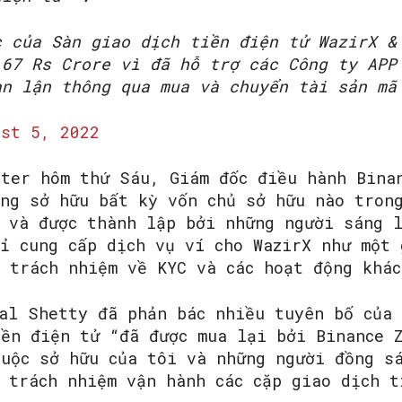
c của Sàn giao dịch tiền điện tử WazirX &
,67 Rs Crore vì đã hỗ trợ các Công ty APP
an lận thông qua mua và chuyển tài sản mã
ust 5, 2022
tter hôm thứ Sáu, Giám đốc điều hành Bina
ông sở hữu bất kỳ vốn chủ sở hữu nào tron
X và được thành lập bởi những người sáng 
ỉ cung cấp dịch vụ ví cho WazirX như một 
u trách nhiệm về KYC và các hoạt động khác
hal Shetty đã phản bác nhiều tuyên bố của
iền điện tử “đã được mua lại bởi Binance 
huộc sở hữu của tôi và những người đồng s
 trách nhiệm vận hành các cặp giao dịch t