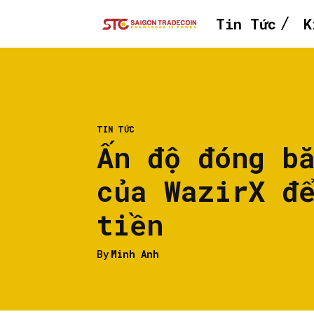
Tin Tức
K
TIN TỨC
Ấn độ đóng b
của WazirX đ
tiền
By
Minh Anh