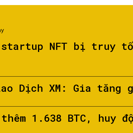
ày
 startup NFT bị truy t
iao Dịch XM: Gia tăng 
 thêm 1.638 BTC, huy đ