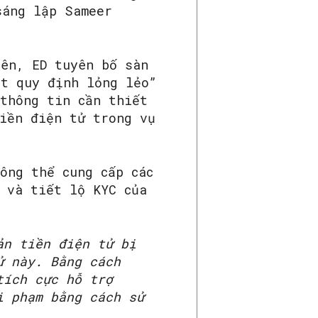
sáng lập Sameer
iên, ED tuyên bố sàn
át quy định lỏng lẻo”
 thông tin cần thiết
tiền điện tử trong vụ
ông thể cung cấp các
 và tiết lộ KYC của
ản tiền điện tử bị
ử này. Bằng cách
tích cực hỗ trợ
i phạm bằng cách sử