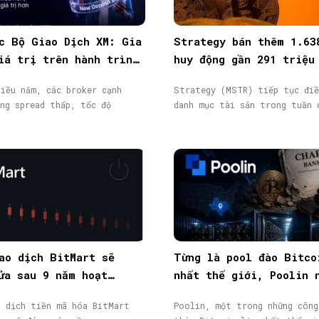
c Bộ Giao Dịch XM: Gia
Strategy bán thêm 1.63
iá trị trên hành trình
huy động gần 291 triệu
ịch
từ phát hành cổ phiếu
iều năm, các broker cạnh
Strategy (MSTR) tiếp tục điề
ng spread thấp, tốc độ
danh mục tài sản trong tuần 
ao dịch BitMart sẽ
Từng là pool đào Bitco
ửa sau 9 năm hoạt
nhất thế giới, Poolin 
token BMX lao dốc 58%
phá sản
o dịch tiền mã hóa BitMart
Poolin, một trong những công