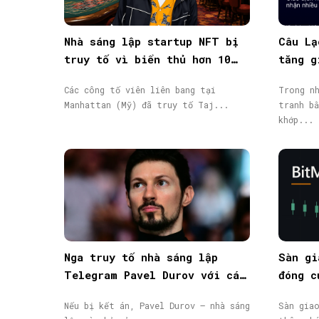
Nhà sáng lập startup NFT bị
Câu Lạ
truy tố vì biển thủ hơn 10
tăng g
triệu USD vốn đầu tư
giao d
Các công tố viên liên bang tại
Trong nh
Manhattan (Mỹ) đã truy tố Taj...
tranh bằ
khớp...
Nga truy tố nhà sáng lập
Sàn gi
Telegram Pavel Durov với cáo
đóng c
buộc hỗ trợ khủng bố, phát
động, 
Nếu bị kết án, Pavel Durov – nhà sáng
Sàn gia
lệnh truy nã quốc tế