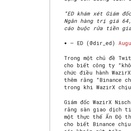
“ED khám xét Giám đố
Ngân hàng trị giá 64
cáo buộc rửa tiền gi
— ED (@dir_ed)
Aug
Trong một chủ đề Twi
cho biết công ty “kh
chức điều hành Wazir
thêm rằng “Binance ch
trong khi WazirX chị
Giám đốc WazirX Nisc
rằng sàn giao dịch t
một thực thể Ấn Độ t
cho biết Binance chịu