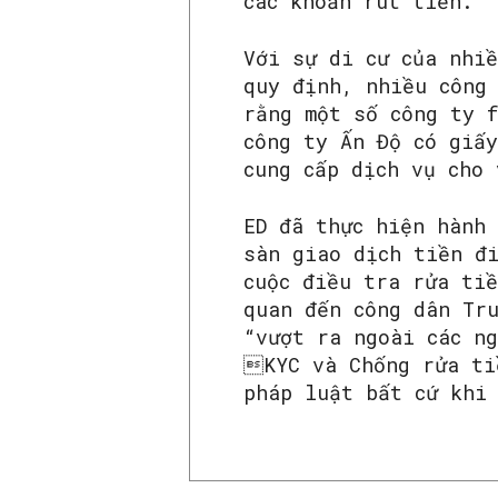
các khoản rút tiền.
Với sự di cư của nhi
quy định, nhiều công
rằng một số công ty f
công ty Ấn Độ có giấ
cung cấp dịch vụ cho 
ED đã thực hiện hành
sàn giao dịch tiền đ
cuộc điều tra rửa tiề
quan đến công dân Tr
“vượt ra ngoài các n
KYC và Chống rửa ti
pháp luật bất cứ khi 