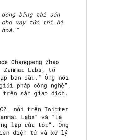
 đóng băng tài sản
 cho vay tức thì bị
 hoá.”
nce Changpeng Zhao
g Zanmai Labs, tổ
lập ban đầu.” Ông nói
giải pháp công nghệ”,
 trên sàn giao dịch.
 CZ, nói trên Twitter
Zanmai Labs” và “là
áng lập của tôi”. Ông
iền điện tử và xử lý