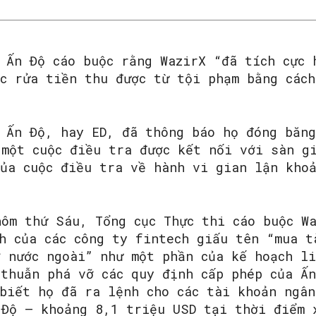
 Ấn Độ cáo buộc rằng WazirX “đã tích cực 
ộc rửa tiền thu được từ tội phạm bằng các
a Ấn Độ, hay ED, đã thông báo họ đóng băn
 một cuộc điều tra được kết nối với sàn g
của cuộc điều tra về hành vi gian lận kho
hôm thứ Sáu, Tổng cục Thực thi cáo buộc W
h của các công ty fintech giấu tên “mua t
 nước ngoài” như một phần của kế hoạch li
 thuẫn phá vỡ các quy định cấp phép của Ấn
biết họ đã ra lệnh cho các tài khoản ngân
 Độ – khoảng 8,1 triệu USD tại thời điểm 