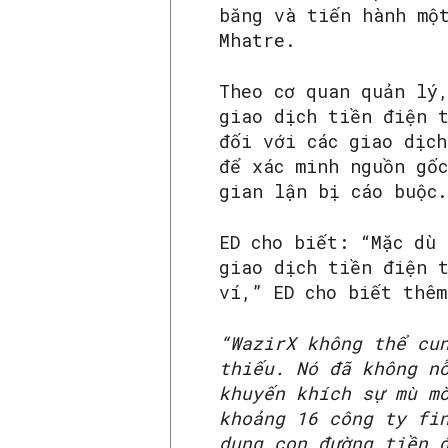
băng và tiến hành mộ
Mhatre.
Theo cơ quan quản lý
giao dịch tiền điện 
đối với các giao dịc
để xác minh nguồn gố
gian lận bị cáo buộc.
ED cho biết: “Mặc dù 
giao dịch tiền điện 
ví,” ED cho biết thêm
“WazirX không thể cu
thiếu. Nó đã không n
khuyến khích sự mù m
khoảng 16 công ty fi
dụng con đường tiền 