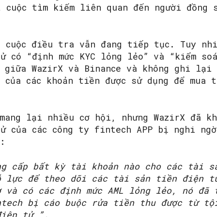
t cuộc tìm kiếm liên quan đến người đồng 
SEARCH...
, cuộc điều tra vẫn đang tiếp tục. Tuy nh
tử có “định mức KYC lỏng lẻo” và “kiểm so
h giữa WazirX và Binance và không ghi lại
c của các khoản tiền được sử dụng để mua 
mang lại nhiều cơ hội, nhưng WazirX đã kh
tử của các công ty fintech APP bị nghi ngờ
:
ng cấp bất kỳ tài khoản nào cho các tài s
ỗ lực để theo dõi các tài sản tiền điện t
ờ và có các định mức AML lỏng lẻo, nó đã 
ntech bị cáo buộc rửa tiền thu được từ tộ
điện tử ”.