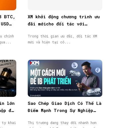
8 BTC,
XM khởi động chương trình ưu
 USD
đãi mớicho đối tác với
thưởng tiền mặt lên đến
u chỉnh
Trong thời gian ưu đãi, đối tác XM
40.000$
qua...
mới và hiện tại có...
in lớn
Sao Chép Giao Dịch Có Thể Là
nộp đơn
Điểm Mạnh Trong Sự Nghiệp
IB/Affiliate Của Bạn
 ty khai
Thị trường đang thay đổi nhanh hơn