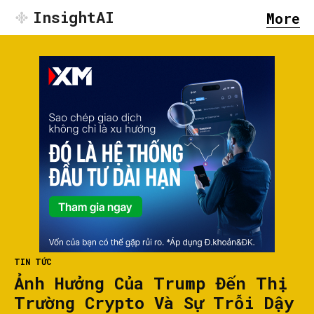
InsightAI
More
TIN TỨC
Ảnh Hưởng Của Trump Đến Thị
Trường Crypto Và Sự Trỗi Dậy