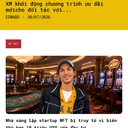
XM khởi động chương trình ưu đãi
mớicho đối tác với...
EDWARD
-
30/07/2026
ĐỀ XUẤT
Nhà sáng lập startup NFT bị truy tố vì biển
thủ hơn 10 triệu USD vốn đầu tư