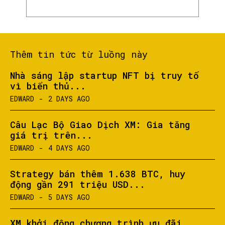
Thêm tin tức từ luồng này
Nhà sáng lập startup NFT bị truy tố
vì biển thủ...
EDWARD
-
2 DAYS AGO
Câu Lạc Bộ Giao Dịch XM: Gia tăng
giá trị trên...
EDWARD
-
4 DAYS AGO
Strategy bán thêm 1.638 BTC, huy
động gần 291 triệu USD...
EDWARD
-
5 DAYS AGO
XM khởi động chương trình ưu đãi