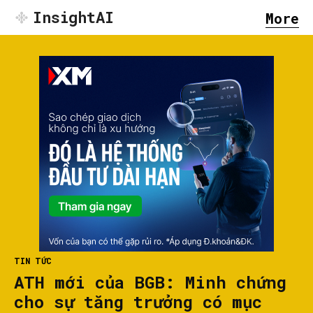
InsightAI
More
TIN TỨC
ATH mới của BGB: Minh chứng
cho sự tăng trưởng có mục