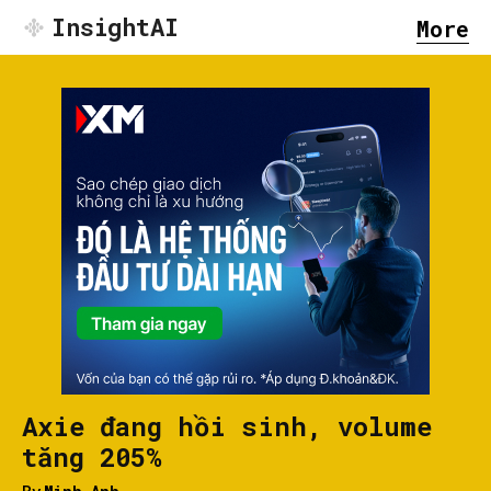
InsightAI
More
Axie đang hồi sinh, volume
tăng 205%