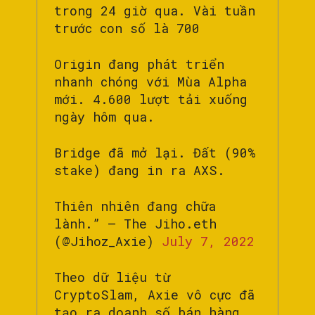
trong 24 giờ qua. Vài tuần
trước con số là 700
Origin đang phát triển
nhanh chóng với Mùa Alpha
mới. 4.600 lượt tải xuống
ngày hôm qua.
Bridge đã mở lại. Đất (90%
stake) đang in ra AXS.
Thiên nhiên đang chữa
lành.” – The Jiho.eth
(@Jihoz_Axie)
July 7, 2022
Theo dữ liệu từ
CryptoSlam, Axie vô cực đã
tạo ra doanh số bán hàng