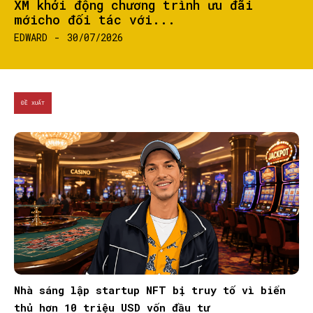
XM khởi động chương trình ưu đãi
mớicho đối tác với...
EDWARD
-
30/07/2026
ĐỀ XUẤT
Nhà sáng lập startup NFT bị truy tố vì biển
thủ hơn 10 triệu USD vốn đầu tư