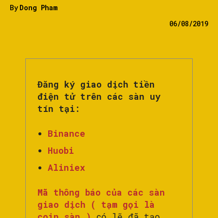
By
Dong Pham
06/08/2019
Đăng ký giao dịch tiền
điện tử trên các sàn uy
tín tại:
Binance
Huobi
Aliniex
Mã thông báo của các sàn
giao dịch ( tạm gọi là
coin sàn )
có lẽ đã tạo