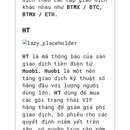
khác nhau như
BTMX / BTC,
BTMX / ETH.
HT
HT
là mã thông báo của sàn
giao dịch tiền điện tử
Huobi. Huobi
là một nền
tảng giao dịch kỹ thuật số
hàng đầu với lượng người
dùng lớn.
HT
dùng để mua
các gói trạng thái VIP
hàng tháng để giảm giá phí
giao dịch, bỏ phiếu cho các
quyết định niêm yết trên
sàn, có quyền truy cập sớm