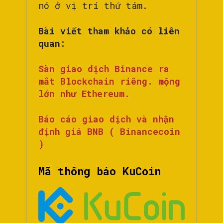
nó ở vị trí thứ tám.
Bài viết tham khảo có liên
quan:
Sàn giao dịch Binance ra
mắt Blockchain riêng. mộng
lớn như Ethereum.
Báo cáo giao dịch và nhận
định giá BNB ( Binancecoin
)
Mã thông báo KuCoin