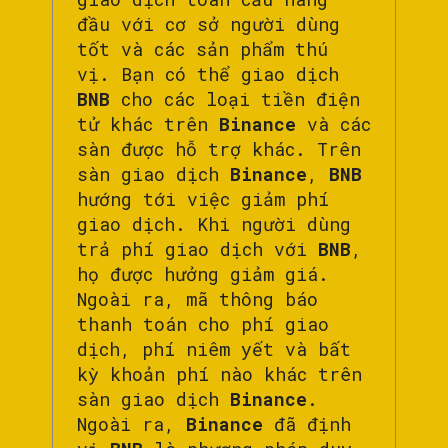
đầu với cơ sở người dùng
tốt và các sản phẩm thú
vị. Bạn có thể giao dịch
BNB
cho các loại tiền điện
tử khác trên
Binance
và các
sàn được hỗ trợ khác. Trên
sàn giao dịch
Binance
,
BNB
hướng tới việc giảm phí
giao dịch. Khi người dùng
trả phí giao dịch với
BNB
,
họ được hưởng giảm giá.
Ngoài ra, mã thông báo
thanh toán cho phí giao
dịch, phí niêm yết và bất
kỳ khoản phí nào khác trên
sàn giao dịch
Binance
.
Ngoài ra,
Binance
đã định