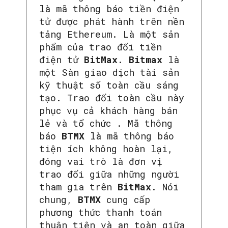
là mã thông báo tiền điện
tử được phát hành trên nền
tảng Ethereum. Là một sản
phẩm của trao đổi tiền
điện tử
BitMax
.
Bitmax
là
một Sàn giao dịch tài sản
kỹ thuật số toàn cầu sáng
tạo. Trao đổi toàn cầu này
phục vụ cả khách hàng bán
lẻ và tổ chức . Mã thông
báo
BTMX
là mã thông báo
tiện ích không hoàn lại,
đóng vai trò là đơn vị
trao đổi giữa những người
tham gia trên
BitMax
. Nói
chung,
BTMX
cung cấp
phương thức thanh toán
thuận tiện và an toàn giữa