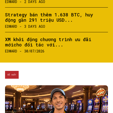
EDWARD
-
2 DAYS AGO
Strategy bán thêm 1.638 BTC, huy
động gần 291 triệu USD...
EDWARD
-
3 DAYS AGO
XM khởi động chương trình ưu đãi
mớicho đối tác với...
EDWARD
-
30/07/2026
ĐỀ XUẤT