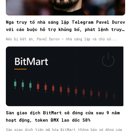
Nga truy tố nhà sáng lập Telegram Pavel Durov
với cáo buộc hỗ trợ khủng bố, phát lệnh truy
nã quốc tế
Nếu bị kết án, Pavel Durov – nhà sáng lập và chủ sở...
Sàn giao dịch BitMart sẽ đóng cửa sau 9 năm
hoạt động, token BMX lao dốc 58%
Sàn giao dịch tiền mã hóa BitMart thông báo sẽ đóng cửa