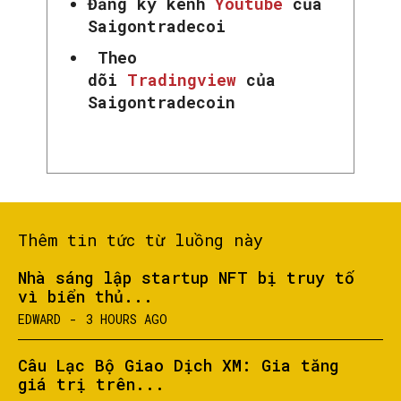
Đăng ký kênh
Youtube
của
Saigontradecoi
Theo
dõi
Tradingview
của
Saigontradecoin
Thêm tin tức từ luồng này
Nhà sáng lập startup NFT bị truy tố
vì biển thủ...
EDWARD
-
3 HOURS AGO
Câu Lạc Bộ Giao Dịch XM: Gia tăng
giá trị trên...