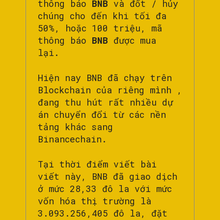
thông báo
BNB
và đốt / hủy
chúng cho đến khi tối đa
50%, hoặc 100 triệu, mã
thông báo
BNB
được mua
lại.
Hiện nay BNB đã chạy trên
Blockchain của riêng mình ,
đang thu hút rất nhiều dự
án chuyển đổi từ các nền
tảng khác sang
Binancechain.
Tại thời điểm viết bài
viết này, BNB đã giao dịch
ở mức 28,33 đô la với mức
vốn hóa thị trường là
3.093.256,405 đô la, đặt