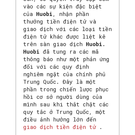
vào các sự kiện đặc biệt
của
Huobi
, nhận phần
thưởng tiền điện tử và
giao dịch với các loại tiền
điện tử khác được liệt kê
trên sàn giao dịch
Huobi.
Huobi
đã tung ra các mã
thông báo như một phản ứng
đối với các quy định
nghiêm ngặt của chính phủ
Trung Quốc. Đây là một
phần trong chiến lược phục
hồi cơ sở người dùng của
mình sau khi thắt chặt các
quy tắc ở Trung Quốc, một
điều ảnh hưởng lớn đến
giao dịch tiền điện tử
.