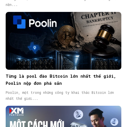
nền...
Từng là pool đào Bitcoin lớn nhất thế giới,
Poolin nộp đơn phá sản
Poolin, một trong những công ty khai thác Bitcoin lớn
nhất thế giới...