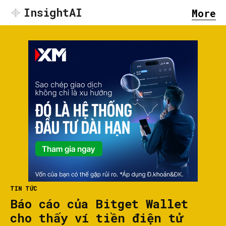
InsightAI
More
TIN TỨC
Báo cáo của Bitget Wallet
cho thấy ví tiền điện tử