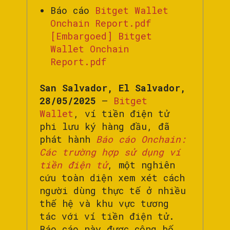
Báo cáo
Bitget Wallet
Onchain Report.pdf
[Embargoed] Bitget
Wallet Onchain
Report.pdf
San Salvador, El Salvador,
28/05/2025
–
Bitget
Wallet
, ví tiền điện tử
phi lưu ký hàng đầu, đã
phát hành
Báo cáo Onchain:
Các trường hợp sử dụng ví
tiền điện tử
, một nghiên
cứu toàn diện xem xét cách
người dùng thực tế ở nhiều
thế hệ và khu vực tương
tác với ví tiền điện tử.
Báo cáo này được công bố