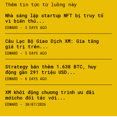
Thêm tin tức từ luồng này
Nhà sáng lập startup NFT bị truy tố
vì biển thủ...
EDWARD
-
3 DAYS AGO
Câu Lạc Bộ Giao Dịch XM: Gia tăng
giá trị trên...
EDWARD
-
5 DAYS AGO
Strategy bán thêm 1.638 BTC, huy
động gần 291 triệu USD...
EDWARD
-
6 DAYS AGO
XM khởi động chương trình ưu đãi
mớicho đối tác với...
EDWARD
-
30/07/2026