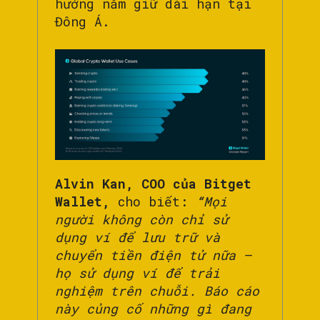
hướng nắm giữ dài hạn tại
Đông Á.
Alvin Kan, COO của Bitget
Wallet,
cho biết:
“
Mọi
người không còn chỉ sử
dụng ví để lưu trữ và
chuyển tiền điện tử nữa –
họ sử dụng ví để trải
nghiệm trên chuỗi. Báo cáo
này củng cố những gì đang