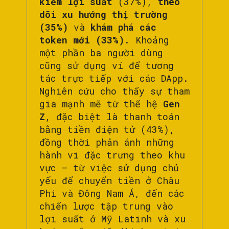
kiếm lợi suất
(37%),
theo
dõi xu hướng thị trường
(35%)
và
khám phá các
token mới (33%)
. Khoảng
một phần ba người dùng
cũng sử dụng ví để tương
tác trực tiếp với các DApp.
Nghiên cứu cho thấy sự tham
gia mạnh mẽ từ thế hệ
Gen
Z
, đặc biệt là thanh toán
bằng tiền điện tử (43%),
đồng thời phản ánh những
hành vi đặc trưng theo khu
vực – từ việc sử dụng chủ
yếu để chuyển tiền ở Châu
Phi và Đông Nam Á, đến các
chiến lược tập trung vào
lợi suất ở Mỹ Latinh và xu