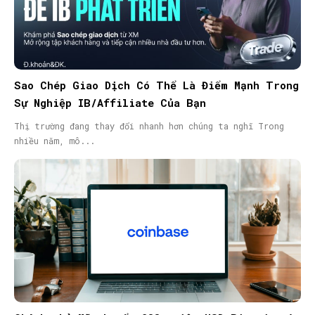
Sao Chép Giao Dịch Có Thể Là Điểm Mạnh Trong
Sự Nghiệp IB/Affiliate Của Bạn
Thị trường đang thay đổi nhanh hơn chúng ta nghĩ Trong
nhiều năm, mô...