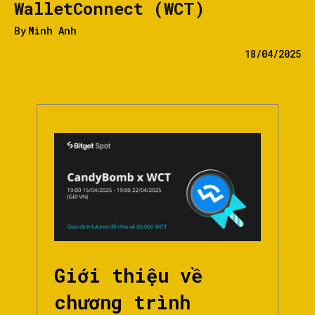
WalletConnect (WCT)
By
Minh Anh
18/04/2025
Giới thiệu về
chương trình