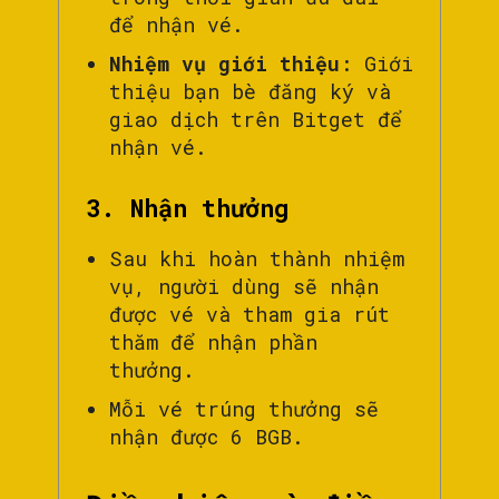
để nhận vé.
Nhiệm vụ giới thiệu
: Giới
thiệu bạn bè đăng ký và
giao dịch trên Bitget để
nhận vé.​
3. Nhận thưởng
Sau khi hoàn thành nhiệm
vụ, người dùng sẽ nhận
được vé và tham gia rút
thăm để nhận phần
thưởng.
Mỗi vé trúng thưởng sẽ
nhận được 6 BGB.​