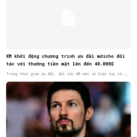
XM khởi động chương trình ưu đãi mớicho đối
tác với thưởng tiền mặt lên đến 40.000$
Trong thời gian ưu đãi, đối tác XM mới và hiện tại có...