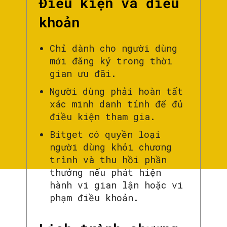
Điều kiện và điều
khoản
Chỉ dành cho người dùng
mới đăng ký trong thời
gian ưu đãi.
Người dùng phải hoàn tất
xác minh danh tính để đủ
điều kiện tham gia.
Bitget có quyền loại
người dùng khỏi chương
trình và thu hồi phần
thưởng nếu phát hiện
hành vi gian lận hoặc vi
phạm điều khoản.​