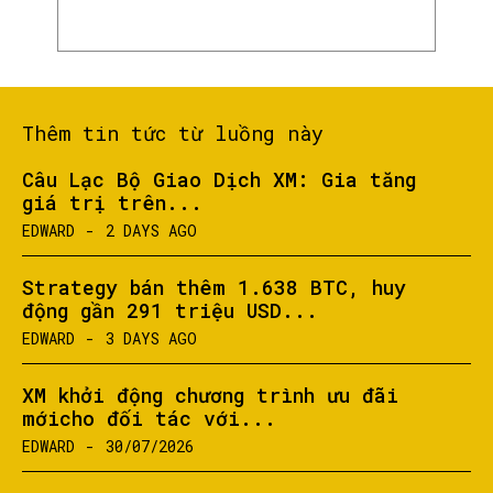
SEARCH...
Thêm tin tức từ luồng này
Câu Lạc Bộ Giao Dịch XM: Gia tăng
giá trị trên...
EDWARD
-
2 DAYS AGO
Strategy bán thêm 1.638 BTC, huy
động gần 291 triệu USD...
EDWARD
-
3 DAYS AGO
XM khởi động chương trình ưu đãi
mớicho đối tác với...
EDWARD
-
30/07/2026