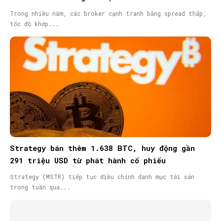
Trong nhiều năm, các broker cạnh tranh bằng spread thấp,
tốc độ khớp...
Strategy bán thêm 1.638 BTC, huy động gần
291 triệu USD từ phát hành cổ phiếu
Strategy (MSTR) tiếp tục điều chỉnh danh mục tài sản
trong tuần qua...