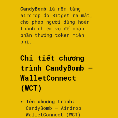
CandyBomb
là nền tảng
airdrop do Bitget ra mắt,
cho phép người dùng hoàn
thành nhiệm vụ để nhận
phần thưởng token miễn
phí.
Chi tiết chương
trình CandyBomb –
WalletConnect
(WCT)
Tên chương trình
:
CandyBomb – Airdrop
WalletConnect (WCT)