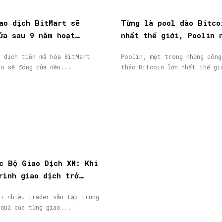
ao dịch BitMart sẽ
Từng là pool đào Bitco
ửa sau 9 năm hoạt
nhất thế giới, Poolin 
token BMX lao dốc 58%
phá sản
o dịch tiền mã hóa BitMart
Poolin, một trong những công
áo sẽ đóng cửa nền...
thác Bitcoin lớn nhất thế gi
c Bộ Giao Dịch XM: Khi
rình giao dịch trở
giá trị đáng được ghi
hi nhiều trader vẫn tập trung
 quả của từng giao...