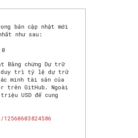
rong bản cập nhật mới
nhất như sau:
ắt Bằng chứng Dự trữ
 duy trì tỷ lệ dự trữ
xác minh tài sản của
or trên GitHub. Ngoài
 triệu USD để cung
s/12560603824586