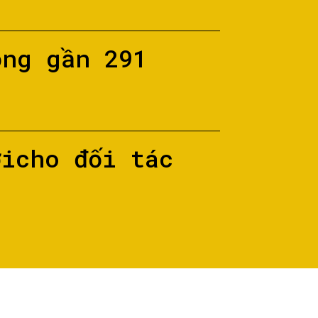
ộng gần 291
ớicho đối tác