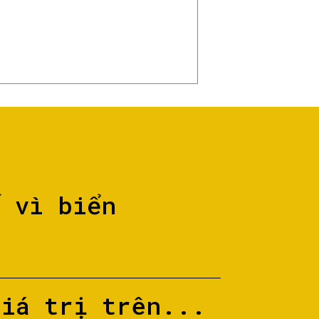
ố vì biển
giá trị trên...