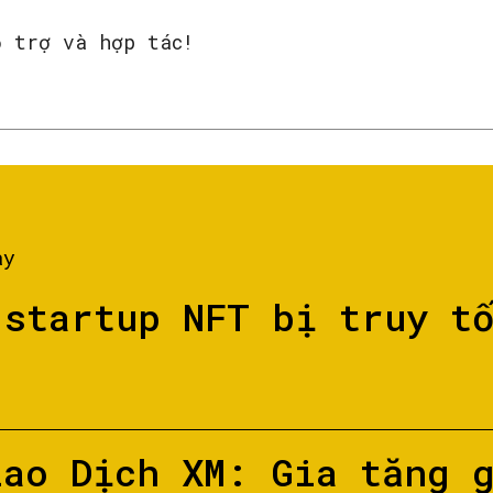
ỗ trợ và hợp tác!
ày
 startup NFT bị truy t
iao Dịch XM: Gia tăng 