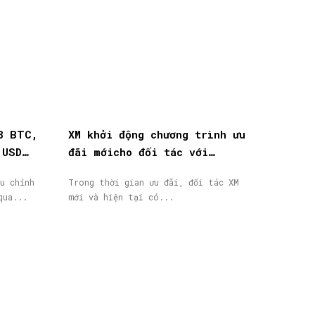
8 BTC,
XM khởi động chương trình ưu
 USD
đãi mớicho đối tác với
thưởng tiền mặt lên đến
u chỉnh
Trong thời gian ưu đãi, đối tác XM
40.000$
qua...
mới và hiện tại có...