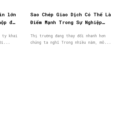
in lớn
Sao Chép Giao Dịch Có Thể Là
nộp đơn
Điểm Mạnh Trong Sự Nghiệp
IB/Affiliate Của Bạn
 ty khai
Thị trường đang thay đổi nhanh hơn
ới...
chúng ta nghĩ Trong nhiều năm, mô...