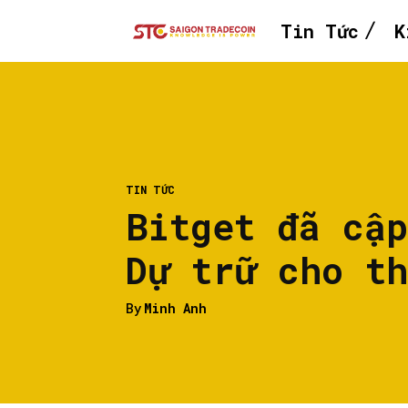
Tin Tức
K
TIN TỨC
Bitget đã cậ
Dự trữ cho t
By
Minh Anh