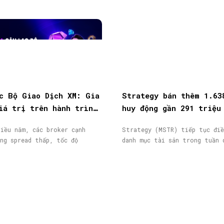
c Bộ Giao Dịch XM: Gia
Strategy bán thêm 1.63
iá trị trên hành trình
huy động gần 291 triệu
ịch
từ phát hành cổ phiếu
iều năm, các broker cạnh
Strategy (MSTR) tiếp tục điề
ng spread thấp, tốc độ
danh mục tài sản trong tuần 