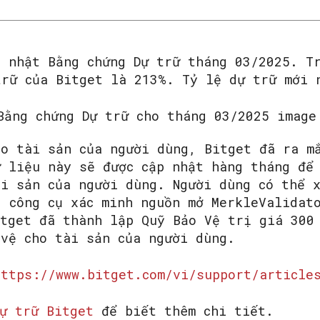
p nhật Bằng chứng Dự trữ tháng 03/2025. T
trữ của Bitget là 213%. Tỷ lệ dự trữ mới 
ho tài sản của người dùng, Bitget đã ra m
SEARCH...
ữ liệu này sẽ được cập nhật hàng tháng để
ài sản của người dùng. Người dùng có thể 
g công cụ xác minh nguồn mở MerkleValidat
itget đã thành lập Quỹ Bảo Vệ trị giá 300
 vệ cho tài sản của người dùng.
https://www.bitget.com/vi/support/article
ự trữ Bitget
để biết thêm chi tiết.