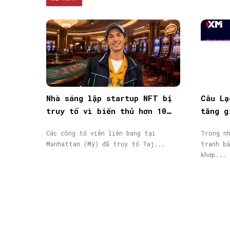
Nhà sáng lập startup NFT bị
Câu Lạ
truy tố vì biển thủ hơn 10
tăng g
triệu USD vốn đầu tư
giao d
Các công tố viên liên bang tại
Trong nh
Manhattan (Mỹ) đã truy tố Taj...
tranh bằ
khớp...