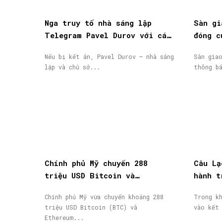
Nga truy tố nhà sáng lập
Sàn gi
Telegram Pavel Durov với cáo
đóng c
buộc hỗ trợ khủng bố, phát
động, 
Nếu bị kết án, Pavel Durov – nhà sáng
Sàn gia
lệnh truy nã quốc tế
lập và chủ sở...
thông b
Chính phủ Mỹ chuyển 288
Câu Lạ
triệu USD Bitcoin và
hành t
Ethereum bị tịch thu lên
thành 
Chính phủ Mỹ vừa chuyển khoảng 288
Trong k
Coinbase Prime
nhận
triệu USD Bitcoin (BTC) và
vào kết
Ethereum...