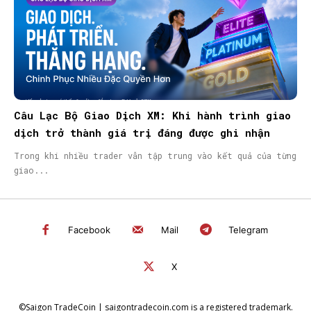
Câu Lạc Bộ Giao Dịch XM: Khi hành trình giao
dịch trở thành giá trị đáng được ghi nhận
Trong khi nhiều trader vẫn tập trung vào kết quả của từng
giao...
Facebook
Mail
Telegram
X
©Saigon TradeCoin | saigontradecoin.com is a registered trademark.