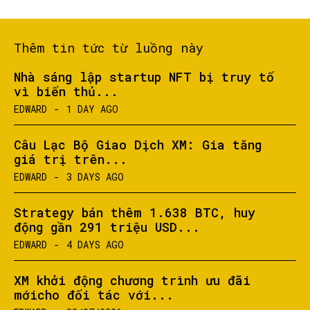
Thêm tin tức từ luồng này
Nhà sáng lập startup NFT bị truy tố
vì biển thủ...
EDWARD
-
1 DAY AGO
Câu Lạc Bộ Giao Dịch XM: Gia tăng
giá trị trên...
EDWARD
-
3 DAYS AGO
Strategy bán thêm 1.638 BTC, huy
động gần 291 triệu USD...
EDWARD
-
4 DAYS AGO
XM khởi động chương trình ưu đãi
mớicho đối tác với...