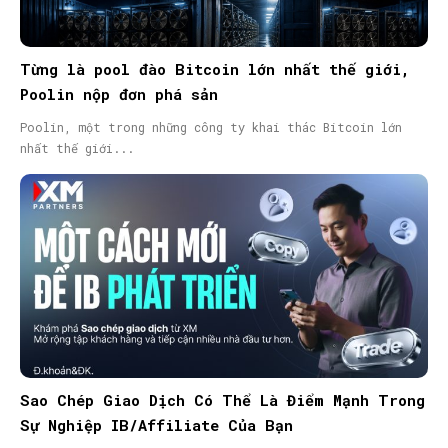
Từng là pool đào Bitcoin lớn nhất thế giới,
Poolin nộp đơn phá sản
Poolin, một trong những công ty khai thác Bitcoin lớn
nhất thế giới...
Sao Chép Giao Dịch Có Thể Là Điểm Mạnh Trong
Sự Nghiệp IB/Affiliate Của Bạn