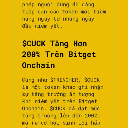
phép người dùng dễ dàng
tiếp cận các token mới tiềm
năng ngay từ những ngày
đầu niêm yết.
$CUCK Tăng Hơn
200% Trên Bitget
Onchain
Cũng như $TRENCHER, $CUCK
là một token khác ghi nhận
sự tăng trưởng ấn tượng
khi niêm yết trên Bitget
Onchain. $CUCK đã đạt mức
tăng trưởng lên đến 200%,
mở ra cơ hội sinh lời hấp