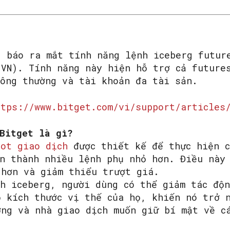
g báo ra mắt tính năng lệnh iceberg futur
 VN). Tính năng này hiện hỗ trợ cả future
hông thường và tài khoản đa tài sản.
ttps://www.bitget.com/vi/support/articles
 Bitget là gì?
SEARCH...
bot giao dịch
được thiết kế để thực hiện c
ớn thành nhiều lệnh phụ nhỏ hơn. Điều này
 hơn và giảm thiểu trượt giá.
nh iceberg, người dùng có thể giảm tác độ
ộ kích thước vị thế của họ, khiến nó trở 
ờng và nhà giao dịch muốn giữ bí mật về c