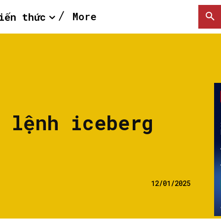
More
iến thức
t lệnh iceberg
12/01/2025