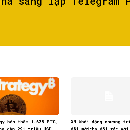
nhà sáng lập Telegram 
gy bán thêm 1.638 BTC,
XM khởi động chương tr
ng gần 291 triệu USD
đãi mớicho đối tác với