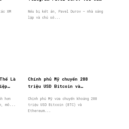
n
buộc hỗ trợ khủng bố, phát
tác XM
Nếu bị kết án, Pavel Durov – nhà sáng
lệnh truy nã quốc tế
lập và chủ sở...
Thể Là
Chính phủ Mỹ chuyển 288
iệp
triệu USD Bitcoin và
Ethereum bị tịch thu lên
nh hơn
Chính phủ Mỹ vừa chuyển khoảng 288
Coinbase Prime
ều năm, mô...
triệu USD Bitcoin (BTC) và
Ethereum...