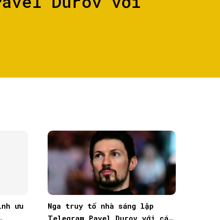
Pavel Durov với
ình ưu
Nga truy tố nhà sáng lập
Telegram Pavel Durov với cáo