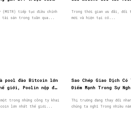
t hành cổ phiếu
thưởng tiền mặt lên đế
y (MSTR) tiếp tục điều chỉnh
Trong thời gian ưu đãi, đối 
40.000$
c tài sản trong tuần qua...
mới và hiện tại có...
à pool đào Bitcoin lớn
Sao Chép Giao Dịch Có 
hế giới, Poolin nộp đơn
Điểm Mạnh Trong Sự Ngh
n
IB/Affiliate Của Bạn
 một trong những công ty khai
Thị trường đang thay đổi nha
tcoin lớn nhất thế giới...
chúng ta nghĩ Trong nhi