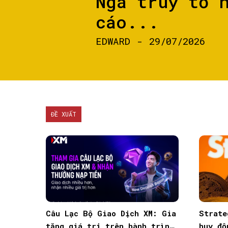
Nga truy tố 
cáo...
EDWARD
-
29/07/2026
ĐỀ XUẤT
Câu Lạc Bộ Giao Dịch XM: Gia
Strate
tăng giá trị trên hành trình
huy độ