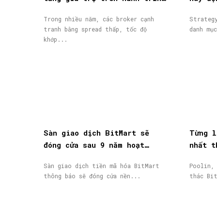
giao dịch
từ phá
Trong nhiều năm, các broker cạnh
Strateg
tranh bằng spread thấp, tốc độ
danh mụ
khớp...
Sàn giao dịch BitMart sẽ
Từng l
đóng cửa sau 9 năm hoạt
nhất t
động, token BMX lao dốc 58%
phá sả
Sàn giao dịch tiền mã hóa BitMart
Poolin,
thông báo sẽ đóng cửa nền...
thác Bi