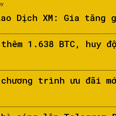
ày
iao Dịch XM: Gia tăng 
 thêm 1.638 BTC, huy đ
 chương trình ưu đãi m