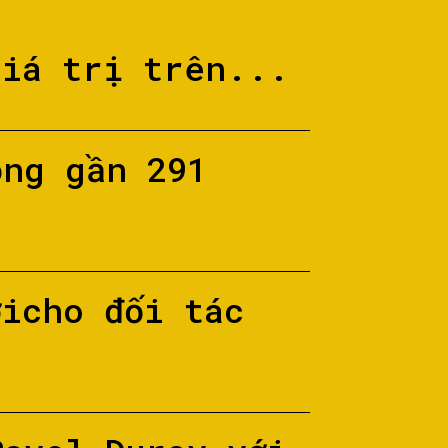
giá trị trên...
ộng gần 291
ớicho đối tác