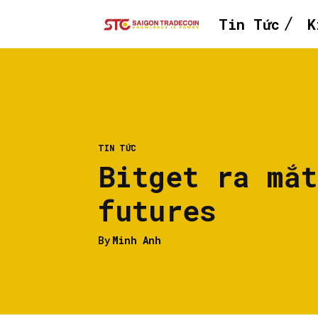
Tin Tức
K
TIN TỨC
Bitget ra mắ
futures
By
Minh Anh