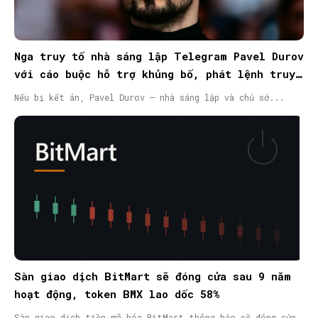
Nga truy tố nhà sáng lập Telegram Pavel Durov
với cáo buộc hỗ trợ khủng bố, phát lệnh truy
nã quốc tế
Nếu bị kết án, Pavel Durov – nhà sáng lập và chủ sở...
Sàn giao dịch BitMart sẽ đóng cửa sau 9 năm
hoạt động, token BMX lao dốc 58%
Sàn giao dịch tiền mã hóa BitMart thông báo sẽ đóng cửa