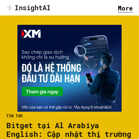
InsightAI
More
TIN TỨC
Bitget tại Al Arabiya
English: Cập nhật thị trường