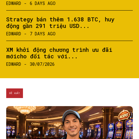
EDWARD
-
6 DAYS AGO
Strategy bán thêm 1.638 BTC, huy
động gần 291 triệu USD...
SEARCH...
EDWARD
-
7 DAYS AGO
XM khởi động chương trình ưu đãi
mớicho đối tác với...
EDWARD
-
30/07/2026
ĐỀ XUẤT