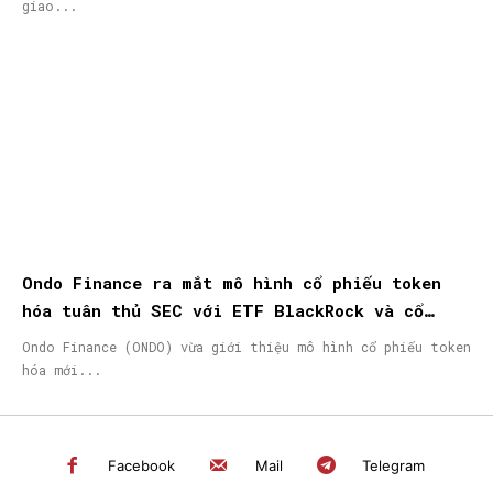
giao...
Ondo Finance ra mắt mô hình cổ phiếu token
hóa tuân thủ SEC với ETF BlackRock và cổ
phiếu Micron
Ondo Finance (ONDO) vừa giới thiệu mô hình cổ phiếu token
hóa mới...
Facebook
Mail
Telegram