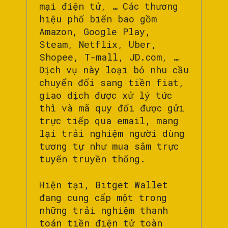
mại điện tử, … Các thương
hiệu phổ biến bao gồm
Amazon, Google Play,
Steam, Netflix, Uber,
Shopee, T-mall, JD.com, …
Dịch vụ này loại bỏ nhu cầu
chuyển đổi sang tiền fiat,
giao dịch được xử lý tức
thì và mã quy đổi được gửi
trực tiếp qua email, mang
lại trải nghiệm người dùng
tương tự như mua sắm trực
tuyến truyền thống.
Hiện tại, Bitget Wallet
đang cung cấp một trong
những trải nghiệm thanh
toán tiền điện tử toàn