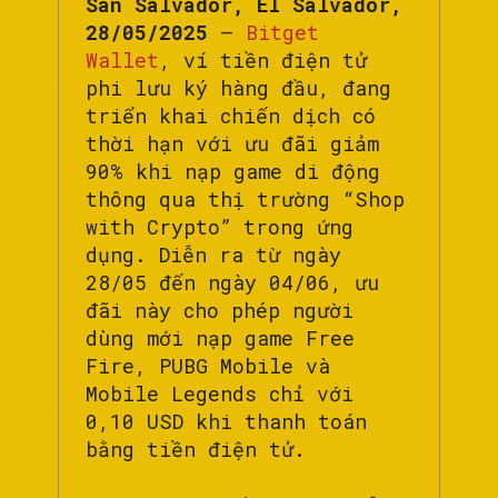
San Salvador, El Salvador,
28/05/2025
–
Bitget
Wallet
, ví tiền điện tử
phi lưu ký hàng đầu, đang
triển khai chiến dịch có
thời hạn với ưu đãi giảm
90% khi nạp game di động
thông qua thị trường “Shop
with Crypto” trong ứng
dụng. Diễn ra từ ngày
28/05 đến ngày 04/06, ưu
đãi này cho phép người
dùng mới nạp game Free
Fire, PUBG Mobile và
Mobile Legends chỉ với
0,10 USD khi thanh toán
bằng tiền điện tử.