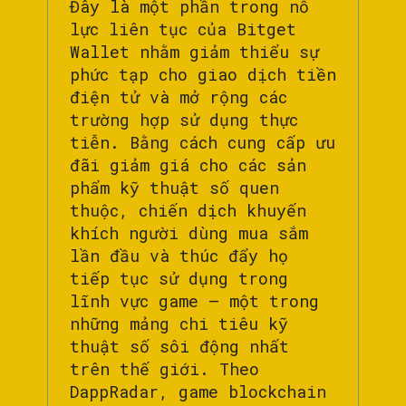
Đây là một phần trong nỗ
lực liên tục của Bitget
Wallet nhằm giảm thiểu sự
phức tạp cho giao dịch tiền
điện tử và mở rộng các
trường hợp sử dụng thực
tiễn. Bằng cách cung cấp ưu
đãi giảm giá cho các sản
phẩm kỹ thuật số quen
thuộc, chiến dịch khuyến
khích người dùng mua sắm
lần đầu và thúc đẩy họ
tiếp tục sử dụng trong
lĩnh vực game – một trong
những mảng chi tiêu kỹ
thuật số sôi động nhất
trên thế giới. Theo
DappRadar, game blockchain