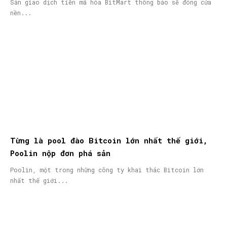
Sàn giao dịch tiền mã hóa BitMart thông báo sẽ đóng cửa
nền...
Từng là pool đào Bitcoin lớn nhất thế giới,
Poolin nộp đơn phá sản
Poolin, một trong những công ty khai thác Bitcoin lớn
nhất thế giới...