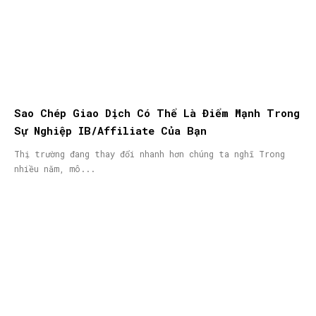
Sao Chép Giao Dịch Có Thể Là Điểm Mạnh Trong
Sự Nghiệp IB/Affiliate Của Bạn
Thị trường đang thay đổi nhanh hơn chúng ta nghĩ Trong
nhiều năm, mô...