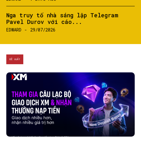
Nga truy tố nhà sáng lập Telegram
Pavel Durov với cáo...
EDWARD
-
29/07/2026
ĐỀ XUẤT