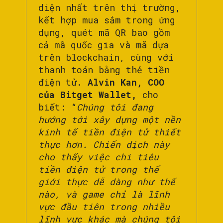
diện nhất trên thị trường,
kết hợp mua sắm trong ứng
dụng, quét mã QR bao gồm
cả mã quốc gia và mã dựa
trên blockchain, cùng với
thanh toán bằng thẻ tiền
điện tử.
Alvin Kan, COO
của Bitget Wallet,
cho
biết: “
Chúng tôi đang
hướng tới xây dựng một nền
kinh tế tiền điện tử thiết
thực hơn.
Chiến dịch này
cho thấy việc chi tiêu
tiền điện tử trong thế
giới thực dễ dàng như thế
nào, và game chỉ là lĩnh
vực đầu tiên trong nhiều
lĩnh vực khác mà chúng tôi