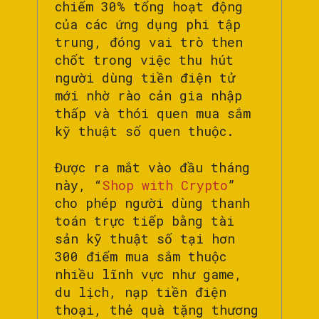
chiếm 30% tổng hoạt động
của các ứng dụng phi tập
trung, đóng vai trò then
chốt trong việc thu hút
người dùng tiền điện tử
mới nhờ rào cản gia nhập
thấp và thói quen mua sắm
kỹ thuật số quen thuộc.
Được ra mắt vào đầu tháng
này, “
Shop with Crypto
”
cho phép người dùng thanh
toán trực tiếp bằng tài
sản kỹ thuật số tại hơn
300 điểm mua sắm thuộc
nhiều lĩnh vực như game,
du lịch, nạp tiền điện
thoại, thẻ quà tặng thương