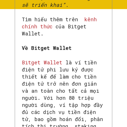
sẽ triển khai”.
Tìm hiểu thêm trên
kênh
chính thức
của Bitget
Wallet.
Về Bitget Wallet
Bitget Wallet
là ví tiền
điện tử phi lưu ký được
thiết kế để làm cho tiền
điện tử trở nên đơn giản
và an toàn cho tất cả mọi
người. Với hơn 80 triệu
người dùng, ví tập hợp đầy
đủ các dịch vụ tiền điện
tử, bao gồm hoán đổi, phân
tích thị trường, staking,