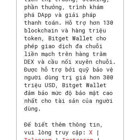
phần thưởng, trình khám
phá DApp và giải pháp
thanh toán. Hỗ trợ hơn 130
blockchain và hàng triệu
token, Bitget Wallet cho
phép giao dịch đa chuỗi
liền mạch trên hàng trăm
DEX và cầu nối xuyên chuỗi.
Được hỗ trợ bởi quỹ bảo vệ
người dùng trị giá hơn 300
triệu USD, Bitget Wallet
đảm bảo mức độ bảo mật cao
nhất cho tài sản của người
dùng.
Để biết thêm thông tin,
vui lòng truy cập:
X
|