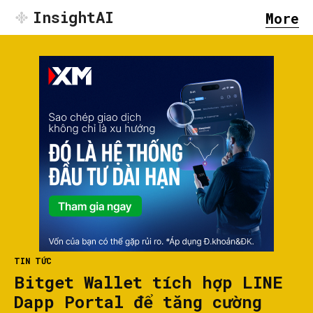
InsightAI
More
TIN TỨC
Bitget Wallet tích hợp LINE
Dapp Portal để tăng cường