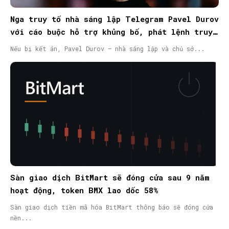
Nga truy tố nhà sáng lập Telegram Pavel Durov
với cáo buộc hỗ trợ khủng bố, phát lệnh truy
nã quốc tế
Nếu bị kết án, Pavel Durov – nhà sáng lập và chủ sở...
Sàn giao dịch BitMart sẽ đóng cửa sau 9 năm
hoạt động, token BMX lao dốc 58%
Sàn giao dịch tiền mã hóa BitMart thông báo sẽ đóng cửa
nền...