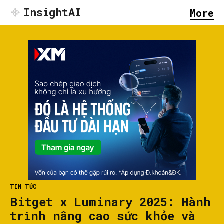
InsightAI
More
TIN TỨC
Bitget x Luminary 2025: Hành
trình nâng cao sức khỏe và