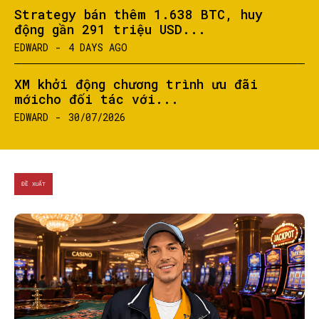
Strategy bán thêm 1.638 BTC, huy
động gần 291 triệu USD...
EDWARD
-
4 DAYS AGO
XM khởi động chương trình ưu đãi
mớicho đối tác với...
EDWARD
-
30/07/2026
ĐỀ XUẤT