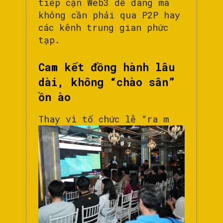
tiếp cận Web3 dễ dàng mà
không cần phải qua P2P hay
các kênh trung gian phức
tạp.
Cam kết đồng hành lâu
dài, không “chào sân”
ồn ào
Thay vì tổ chức lễ “ra m