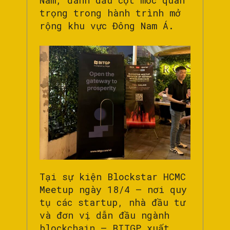
Nam, đánh dấu cột mốc quan
trọng trong hành trình mở
rộng khu vực Đông Nam Á.
Tại sự kiện Blockstar HCMC
Meetup ngày 18/4 – nơi quy
tụ các startup, nhà đầu tư
và đơn vị dẫn đầu ngành
blockchain – BITGP xuất