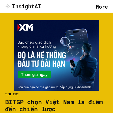
InsightAI
More
TIN TỨC
BITGP chọn Việt Nam là điểm
đến chiến lược