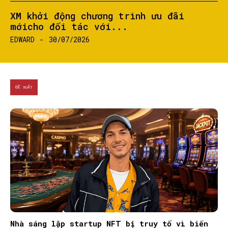
XM khởi động chương trình ưu đãi
mớicho đối tác với...
EDWARD
-
30/07/2026
ĐỀ XUẤT
Nhà sáng lập startup NFT bị truy tố vì biển