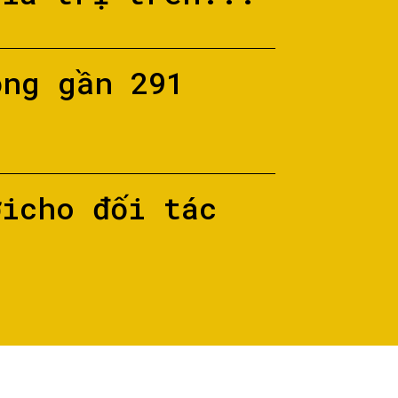
ộng gần 291
ớicho đối tác