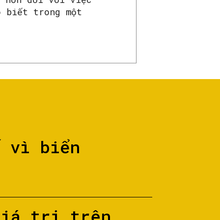
o biết trong một
ố vì biển
giá trị trên...