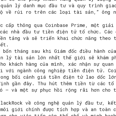
 quản lý danh mục đầu tư và quy trình gia
bộ về rủi ro trên các loại tài sản,” ông 
ợc cấp thông qua Coinbase Prime, một giải
các nhà đầu tư tiền điện tử tổ chức. Các 
nền tảng và sẽ triển khai chức năng theo 
iết.
a bốn tháng sau khi Giám đốc điều hành củ
ản lý tài sản lớn nhất thế giới sẽ khám ph
ho khách hàng của mình, xác nhận sự quan 
ối với ngành công nghiệp tiền điện tử. Co
rong bối cảnh giá tiền điện tử lao dốc lớ
định gần đây. Thu hút thêm tiền từ các tổ
nó – và một sự phục hồi rộng rãi hơn cho 
BlackRock về công nghệ quản lý đầu tư, kế
 môi giới chính được tích hợp và an toàn 
hơn cho việc tiếp cận thể chế và minh bạc