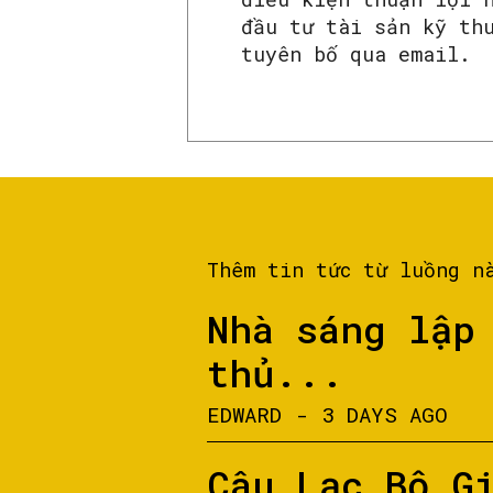
đầu tư tài sản kỹ th
tuyên bố qua email.
Thêm tin tức từ luồng n
Nhà sáng lập
thủ...
EDWARD
-
3 DAYS AGO
Câu Lạc Bộ G