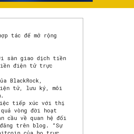
hợp tác để mở rộng
ới sàn giao dịch tiền
tiền điện tử trực
ủa BlackRock,
điện tử, lưu ký, môi
m.
iệc tiếp xúc với thị
 quả vòng đời hoạt
àn cầu về quan hệ đối
 đăng trên blog. “Sự
bitcoin của họ trực