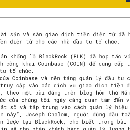
tài sản và sàn giao dịch tiền điện tử đã 
ền điện tử cho các nhà đầu tư tổ chức.
sản khổng lồ BlackRock (BLK) đã hợp tác v
ch công khai Coinbase (COIN) để cung cấp 
tư tổ chức.
 của Coinbase và nền tảng quản lý đầu tư c
 truy cập vào các dịch vụ giao dịch tiền 
SEARCH...
o, theo một bài đăng trên blog hôm thứ Nă
ức của chúng tôi ngày càng quan tâm đến v
uật số và tập trung vào cách quản lý hiệu
ản này”, Joseph Chalom, người đứng đầu to
ến lược tại BlackRock, cho biết trong bài
din sẽ cho phép khách hàng quản lý lượng 