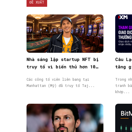
ĐỀ XUẤT
Nhà sáng lập startup NFT bị
Câu Lạ
truy tố vì biển thủ hơn 10
tăng g
triệu USD vốn đầu tư
giao d
Các công tố viên liên bang tại
Trong nh
Manhattan (Mỹ) đã truy tố Taj...
tranh bằ
khớp...