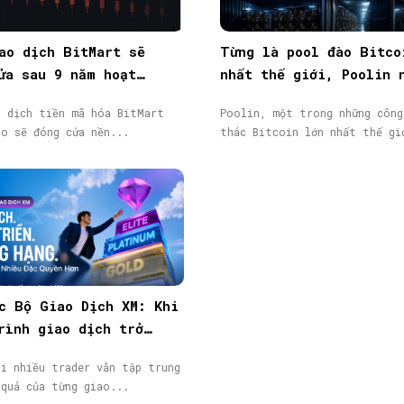
ao dịch BitMart sẽ
Từng là pool đào Bitco
ửa sau 9 năm hoạt
nhất thế giới, Poolin 
token BMX lao dốc 58%
phá sản
o dịch tiền mã hóa BitMart
Poolin, một trong những công
áo sẽ đóng cửa nền...
thác Bitcoin lớn nhất thế gi
c Bộ Giao Dịch XM: Khi
rình giao dịch trở
giá trị đáng được ghi
hi nhiều trader vẫn tập trung
 quả của từng giao...