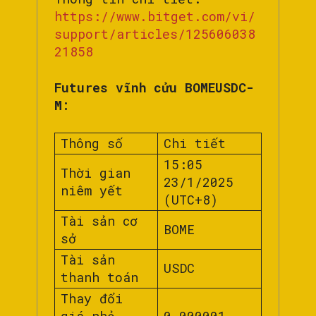
https://www.bitget.com/vi/
support/articles/125606038
21858
Futures vĩnh cửu BOMEUSDC-
M:
Thông số
Chi tiết
15:05
Thời gian
23/1/2025
niêm yết
(UTC+8)
Tài sản cơ
BOME
sở
Tài sản
USDC
thanh toán
Thay đổi