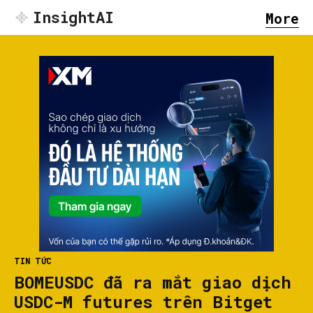
InsightAI
More
TIN TỨC
BOMEUSDC đã ra mắt giao dịch
USDC-M futures trên Bitget