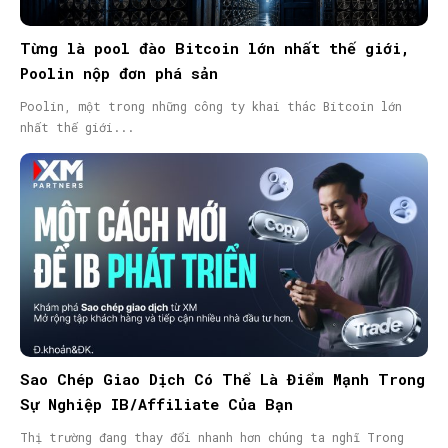
Từng là pool đào Bitcoin lớn nhất thế giới,
Poolin nộp đơn phá sản
Poolin, một trong những công ty khai thác Bitcoin lớn
nhất thế giới...
Sao Chép Giao Dịch Có Thể Là Điểm Mạnh Trong
Sự Nghiệp IB/Affiliate Của Bạn
Thị trường đang thay đổi nhanh hơn chúng ta nghĩ Trong