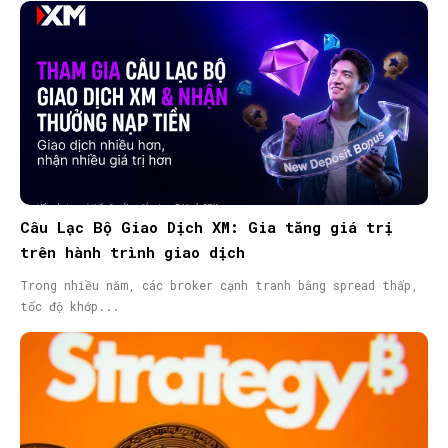
Câu Lạc Bộ Giao Dịch XM: Gia tăng giá trị
trên hành trình giao dịch
Trong nhiều năm, các broker cạnh tranh bằng spread thấp,
tốc độ khớp...