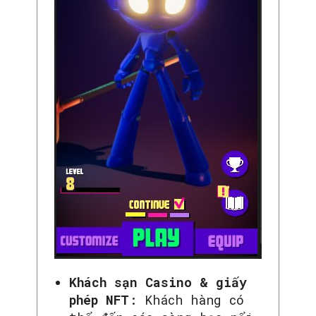
Khách sạn Casino & giấy
phép NFT
: Khách hàng có