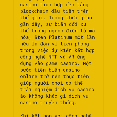
casino tích hợp nền tảng
blockchain đầu tiên trên
thế giới. Trong thời gian
gần đây, sự biến đổi xu
thế trong ngành điện tử mã
hóa, Bten Platinum một lần
nữa là đơn vị tiên phong
trong việc dự kiến kết hợp
công nghệ NFT và VR ứng
dụng vào game casino. Một
bước tiến biến casino
online trở nên thực tiễn,
giúp người chơi có thể
trải nghiệm dịch vụ casino
ảo không khác gì dịch vụ
casino truyền thống.
Khi kết hợp với công nghệ