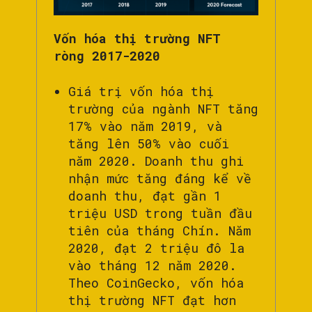
Vốn hóa thị trường NFT
ròng 2017-2020
Giá trị vốn hóa thị
trường của ngành NFT tăng
17% vào năm 2019, và
tăng lên 50% vào cuối
năm 2020. Doanh thu ghi
nhận mức tăng đáng kể về
doanh thu, đạt gần 1
triệu USD trong tuần đầu
tiên của tháng Chín. Năm
2020, đạt 2 triệu đô la
vào tháng 12 năm 2020.
Theo CoinGecko, vốn hóa
thị trường NFT đạt hơn