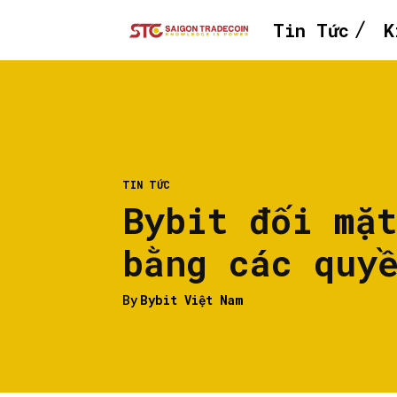
Tin Tức
K
TIN TỨC
Bybit đối mặ
bằng các quy
By
Bybit Việt Nam