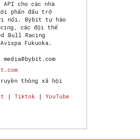
 API cho các nhà
hời phấn đấu trở
ới nổi. Bybit tự hào
cing, các đội thể
ed Bull Racing
 Avispa Fukuoka.
: media@bybit.com
t.com
truyền thông xã hội
it
|
Tiktok
|
YouTube