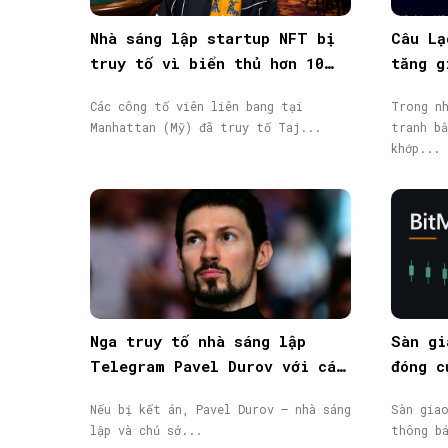
Nhà sáng lập startup NFT bị
Câu Lạ
truy tố vì biển thủ hơn 10
tăng g
triệu USD vốn đầu tư
giao d
Các công tố viên liên bang tại
Trong nh
Manhattan (Mỹ) đã truy tố Taj...
tranh bằ
khớp...
Nga truy tố nhà sáng lập
Sàn gi
Telegram Pavel Durov với cáo
đóng c
buộc hỗ trợ khủng bố, phát
động, 
Nếu bị kết án, Pavel Durov – nhà sáng
Sàn gia
lệnh truy nã quốc tế
lập và chủ sở...
thông b