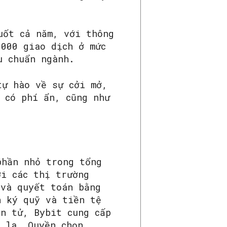
uốt cả năm, với thông
.000 giao dịch ở mức
u chuẩn ngành.
tự hào về sự cởi mở,
 có phí ẩn, cũng như
phần nhỏ trong tổng
ới các thị trường
 và quyết toán bằng
n ký quỹ và tiền tệ
ện tử, Bybit cung cấp
ô la. Quyền chọn