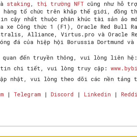
à
staking
,
thị trường NFT
cũng như hỗ trợ
h hàng tổ chức trên khắp thế giới, đồng t
tin cậy nhất thuộc phân khúc tài sản ảo m
ua xe Công thức 1 (F1), Oracle Red Bull Ra
stralis, Alliance, Virtus.pro và Oracle R
bóng đá của hiệp hội Borussia Dortmund và
n quan đến truyền thông, vui lòng liên hệ
 tin chi tiết, vui lòng truy cập:
www.bybi
cập nhật, vui lòng theo dõi các nền tảng 
am
|
Telegram
|
Discord
|
Linkedin
|
Redd