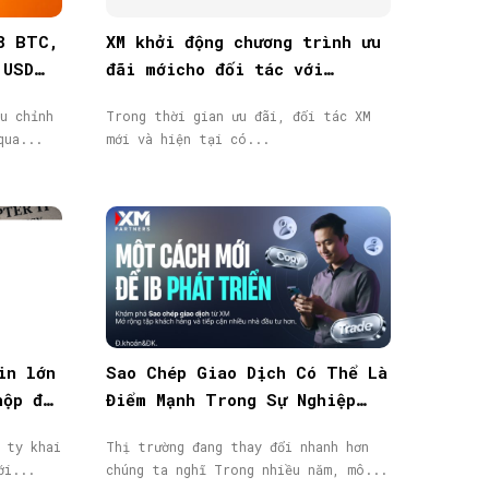
8 BTC,
XM khởi động chương trình ưu
 USD
đãi mớicho đối tác với
thưởng tiền mặt lên đến
u chỉnh
Trong thời gian ưu đãi, đối tác XM
40.000$
qua...
mới và hiện tại có...
in lớn
Sao Chép Giao Dịch Có Thể Là
nộp đơn
Điểm Mạnh Trong Sự Nghiệp
IB/Affiliate Của Bạn
 ty khai
Thị trường đang thay đổi nhanh hơn
ới...
chúng ta nghĩ Trong nhiều năm, mô...