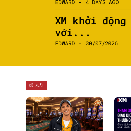
EDWARD
-
4 DAYS AGO
XM khởi động
với...
EDWARD
-
30/07/2026
ĐỀ XUẤT