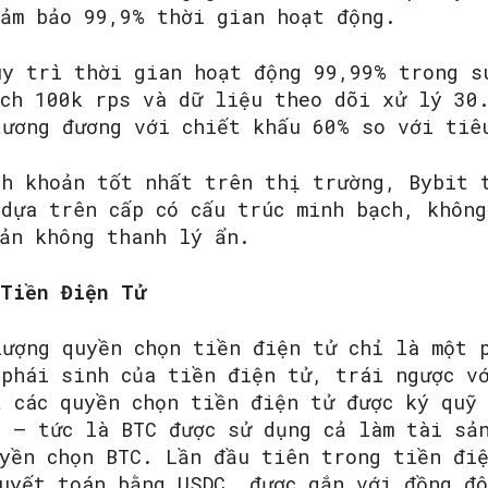
đảm bảo 99,9% thời gian hoạt động.
SEARCH...
uy trì thời gian hoạt động 99,99% trong s
ịch 100k rps và dữ liệu theo dõi xử lý 30
tương đương với chiết khấu 60% so với tiê
nh khoản tốt nhất trên thị trường, Bybit 
dựa trên cấp có cấu trúc minh bạch, không
oản không thanh lý ẩn.
 Tiền Điện Tử
lượng quyền chọn tiền điện tử chỉ là một 
 phái sinh của tiền điện tử, trái ngược v
t các quyền chọn tiền điện tử được ký quỹ
ệ – tức là BTC được sử dụng cả làm tài sả
uyền chọn BTC. Lần đầu tiên trong tiền đi
quyết toán bằng USDC, được gắn với đồng đ