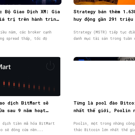
c Bộ Giao Dịch XM: Gia
Strategy bán thêm 1.63
iá trị trên hành trình
huy động gần 291 triệu
ịch
từ phát hành cổ phiếu
iều năm, các broker cạnh
Strategy (MSTR) tiếp tục điề
ng spread thấp, tốc độ
danh mục tài sản trong tuần 
ao dịch BitMart sẽ
Từng là pool đào Bitco
ửa sau 9 năm hoạt
nhất thế giới, Poolin 
token BMX lao dốc 58%
phá sản
o dịch tiền mã hóa BitMart
Poolin, một trong những công
áo sẽ đóng cửa nền...
thác Bitcoin lớn nhất thế gi