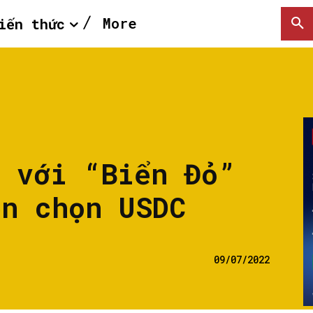
More
iến thức
t với “Biển Đỏ”
ền chọn USDC
09/07/2022