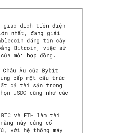
n giao dịch tiền điện
lớn nhất, đang giải
ablecoin đáng tin cậy
bằng Bitcoin, việc sử
 của mỗi hợp đồng.
 Châu Âu của Bybit
ung cấp một cấu trúc
tất cả tài sản trong
họn USDC cũng như các
 BTC và ETH làm tài
 năng này củng cố
đủ, với hệ thống máy