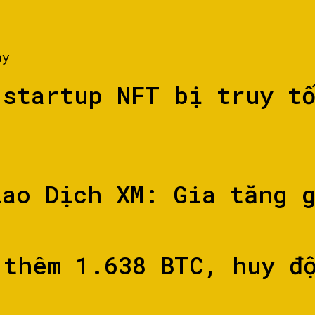
ày
 startup NFT bị truy t
iao Dịch XM: Gia tăng 
 thêm 1.638 BTC, huy đ