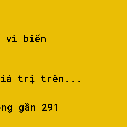
ố vì biển
giá trị trên...
ộng gần 291