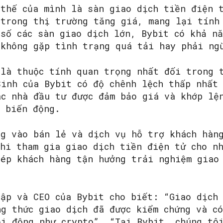
 thế của mình là sàn giao dịch tiền điện 
 trong thị trường tăng giá, mang lại tính
 số các sàn giao dịch lớn, Bybit có khả n
 không gặp tình trạng quá tải hay phải ng
 là thuộc tính quan trọng nhất đối trong 
Sinh của Bybit có độ chênh lệch thấp nhất
ác nhà đầu tư được đảm bảo giá và khớp lệ
ì biến động.
ng vào bán lẻ và dịch vụ hỗ trợ khách hàn
khi tham gia giao dịch tiền điện tử cho n
hép khách hàng tận hưởng trải nghiệm giao
lập và CEO của Bybit cho biết: “Giao dịch
ng thức giao dịch đã được kiểm chứng và c
ôi động như crypto”. “Tại Bybit, chúng tô