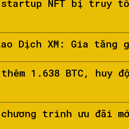
 startup NFT bị truy t
iao Dịch XM: Gia tăng 
 thêm 1.638 BTC, huy đ
 chương trình ưu đãi m