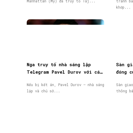
Manhattan (Mỹ) đã truy tố Taj...
tranh bằ
khớp...
Nga truy tố nhà sáng lập
Sàn gi
Telegram Pavel Durov với cáo
đóng c
buộc hỗ trợ khủng bố, phát
động, 
Nếu bị kết án, Pavel Durov – nhà sáng
Sàn gia
lệnh truy nã quốc tế
lập và chủ sở...
thông b