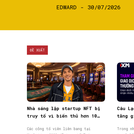
EDWARD
-
30/07/2026
ĐỀ XUẤT
Nhà sáng lập startup NFT bị
Câu Lạ
truy tố vì biển thủ hơn 10
tăng g
triệu USD vốn đầu tư
giao d
Các công tố viên liên bang tại
Trong nh