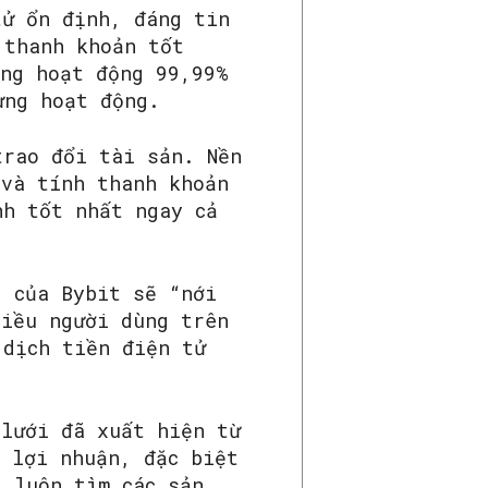
tử ổn định, đáng tin
 thanh khoản tốt
ăng hoạt động 99,99%
ừng hoạt động.
trao đổi tài sản. Nền
 và tính thanh khoản
nh tốt nhất ngay cả
g của Bybit sẽ “nới
hiều người dùng trên
 dịch tiền điện tử
 lưới đã xuất hiện từ
ó lợi nhuận, đặc biệt
i luôn tìm các sản