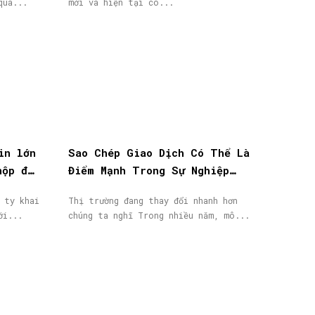
qua...
mới và hiện tại có...
in lớn
Sao Chép Giao Dịch Có Thể Là
nộp đơn
Điểm Mạnh Trong Sự Nghiệp
IB/Affiliate Của Bạn
 ty khai
Thị trường đang thay đổi nhanh hơn
ới...
chúng ta nghĩ Trong nhiều năm, mô...