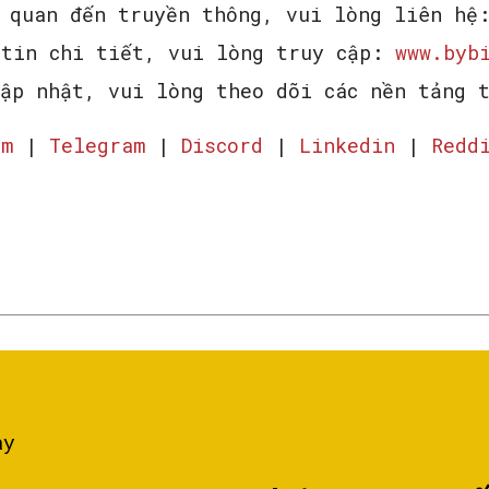
n quan đến truyền thông, vui lòng liên hệ
 tin chi tiết, vui lòng truy cập:
www.bybi
cập nhật, vui lòng theo dõi các nền tảng 
am
|
Telegram
|
Discord
|
Linkedin
|
Redd
ày