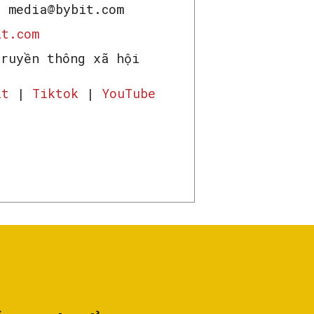
: media@bybit.com
t.com
truyền thông xã hội
it
|
Tiktok
|
YouTube