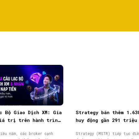
c Bộ Giao Dịch XM: Gia
Strategy bán thêm 1.63
iá trị trên hành trình
huy động gần 291 triệu
ịch
từ phát hành cổ phiếu
iều năm, các broker cạnh
Strategy (MSTR) tiếp tục điề