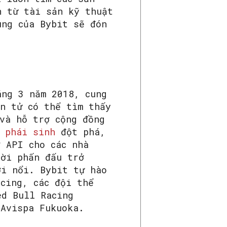
n từ tài sản kỹ thuật
ùng của Bybit sẽ đón
áng 3 năm 2018, cung
ện tử có thể tìm thấy
và hỗ trợ cộng đồng
à
phái sinh
đột phá,
 API cho các nhà
hời phấn đấu trở
ới nổi. Bybit tự hào
cing, các đội thể
ed Bull Racing
 Avispa Fukuoka.