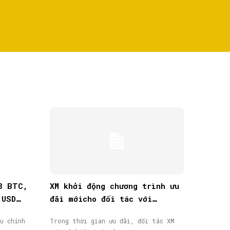
8 BTC,
XM khởi động chương trình ưu
 USD
đãi mớicho đối tác với
thưởng tiền mặt lên đến
u chỉnh
Trong thời gian ưu đãi, đối tác XM
40.000$