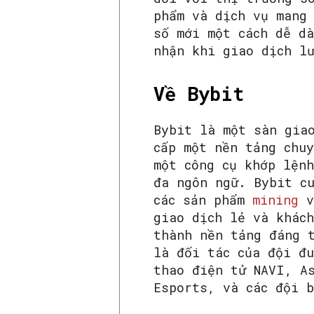
phẩm và dịch vụ mang
số mới một cách dễ d
nhận khi giao dịch l
Về Bybit
Bybit là một sàn gia
cấp một nền tảng chu
một công cụ khớp lện
đa ngôn ngữ. Bybit c
các sản phẩm
mining
v
giao dịch lẻ và khác
thành nền tảng đáng 
là đối tác của đội đ
thao điện tử NAVI, A
Esports, và các đội 