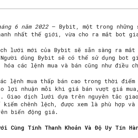
háng 6 năm 2022
– Bybit, một trong những 
hanh nhất thế giới, vừa cho ra mắt bot gi
ịch lưới mới của Bybit sẽ sẵn sàng ra mắt
 Người dùng Bybit sẽ có thể sử dụng bot g
g hóa các lệnh mua và bán cũng như điều c
các lệnh mua thấp bán cao trong thời điểm
ảo lợi nhuận mỗi khi giá bán vượt giá mua
g. Giao dịch lưới dựa trên nguyên tắc gia
ể kiếm chênh lệch, được xem là phù hợp và 
yên biến động giá.
ưới Cùng Tính Thanh Khoản Và Độ Uy Tín Hà
SEARCH...