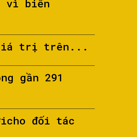
ố vì biển
giá trị trên...
ộng gần 291
ớicho đối tác