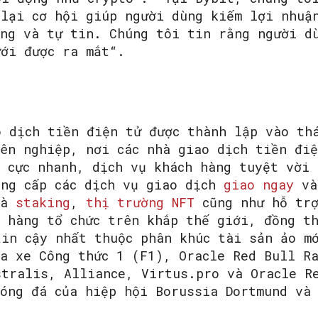
 lại cơ hội giúp người dùng kiếm lợi nhuậ
àng và tự tin. Chúng tôi tin rằng người d
ưới được ra mắt“.
o dịch tiền điện tử được thành lập vào th
yên nghiệp, nơi các nhà giao dịch tiền đi
h cực nhanh, dịch vụ khách hàng tuyệt vời 
ung cấp các dịch vụ giao dịch
giao ngay
v
à
staking
,
thị trường NFT
cũng như hỗ trợ
h hàng tổ chức trên khắp thế giới, đồng t
tin cậy nhất thuộc phân khúc tài sản ảo m
ua xe Công thức 1 (F1), Oracle Red Bull Ra
stralis, Alliance, Virtus.pro và Oracle R
bóng đá của hiệp hội Borussia Dortmund và