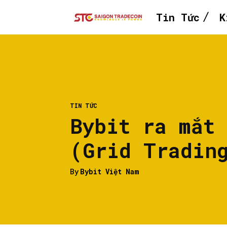
Tin Tức
K
TIN TỨC
Bybit ra mắt
(Grid Tradin
By
Bybit Việt Nam