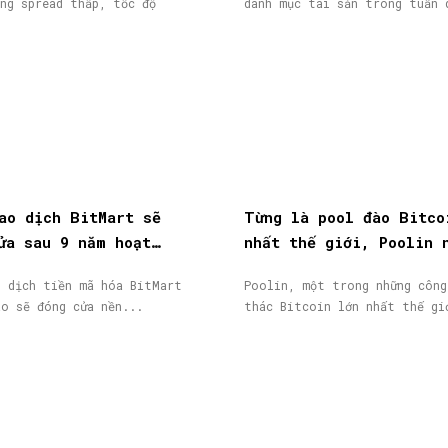
ng spread thấp, tốc độ
danh mục tài sản trong tuần 
ao dịch BitMart sẽ
Từng là pool đào Bitco
ửa sau 9 năm hoạt
nhất thế giới, Poolin 
token BMX lao dốc 58%
phá sản
o dịch tiền mã hóa BitMart
Poolin, một trong những công
áo sẽ đóng cửa nền...
thác Bitcoin lớn nhất thế gi