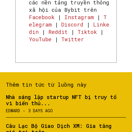
các nền tảng truyền thông
xã hội của Bybit trên
Facebook
|
Instagram
|
T
elegram
|
Discord
|
Linke
din
|
Reddit
|
Tiktok
|
YouTube
|
Twitter
Thêm tin tức từ luồng này
Nhà sáng lập startup NFT bị truy tố
vì biển thủ...
EDWARD
-
3 DAYS AGO
Câu Lạc Bộ Giao Dịch XM: Gia tăng