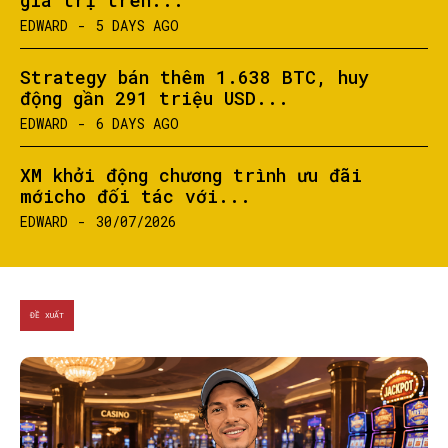
giá trị trên...
EDWARD
-
5 DAYS AGO
Strategy bán thêm 1.638 BTC, huy
động gần 291 triệu USD...
EDWARD
-
6 DAYS AGO
XM khởi động chương trình ưu đãi
mớicho đối tác với...
EDWARD
-
30/07/2026
ĐỀ XUẤT