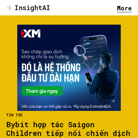
InsightAI
More
TIN TỨC
Bybit hợp tác Saigon
Children tiếp nối chiến dịch