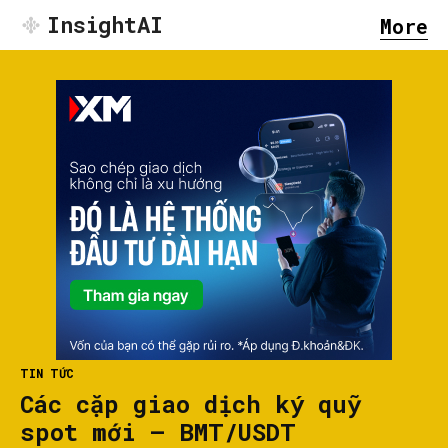
InsightAI
More
TIN TỨC
Các cặp giao dịch ký quỹ
spot mới — BMT/USDT