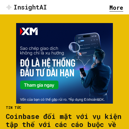
InsightAI
More
TIN TỨC
Coinbase đối mặt với vụ kiện
tập thể với các cáo buộc về