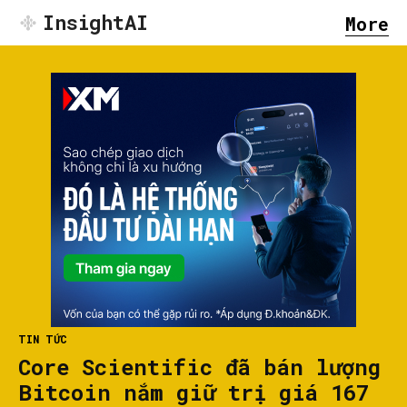
InsightAI
More
TIN TỨC
Core Scientific đã bán lượng
Bitcoin nắm giữ trị giá 167