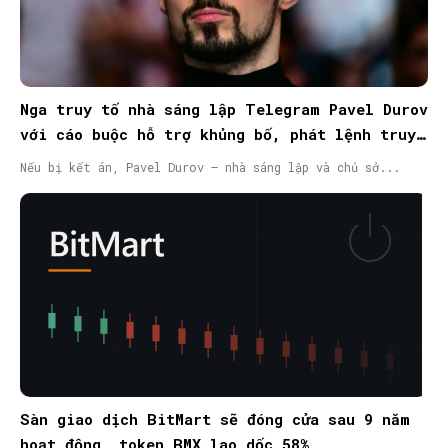
Nga truy tố nhà sáng lập Telegram Pavel Durov
với cáo buộc hỗ trợ khủng bố, phát lệnh truy
nã quốc tế
Nếu bị kết án, Pavel Durov – nhà sáng lập và chủ sở...
Sàn giao dịch BitMart sẽ đóng cửa sau 9 năm
hoạt động, token BMX lao dốc 58%