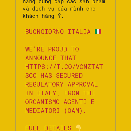
năng cung cấp các sản phẩm
và dịch vụ của mình cho
khách hàng Ý.
BUONGIORNO ITALIA
WE’RE PROUD TO
ANNOUNCE THAT
HTTPS://T.CO/VCNZTAT
SCO
HAS SECURED
REGULATORY APPROVAL
IN ITALY, FROM THE
ORGANISMO AGENTI E
MEDIATORI (OAM).
FULL DETAILS