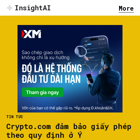
InsightAI
More
TIN TỨC
Crypto.com đảm bảo giấy phép
theo quy định ở Ý