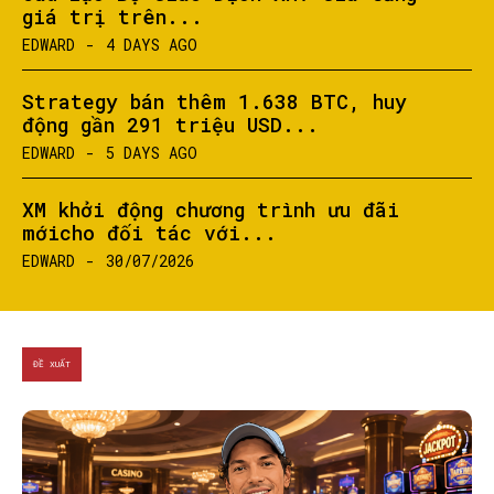
giá trị trên...
EDWARD
-
4 DAYS AGO
Strategy bán thêm 1.638 BTC, huy
SEARCH...
động gần 291 triệu USD...
EDWARD
-
5 DAYS AGO
XM khởi động chương trình ưu đãi
mớicho đối tác với...
EDWARD
-
30/07/2026
ĐỀ XUẤT