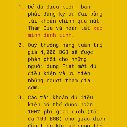
Để đủ điều kiện, bạn
phải đăng ký ưu đãi bằng
tài khoản chính qua nút
Tham Gia và hoàn tất
xác
minh danh tính
.
Quỹ thưởng hàng tuần trị
giá 4,000 BGB sẽ được
phân phối cho những
người dùng Fiat mới đủ
điều kiện và ưu tiên
những người tham gia
sớm.
Các tài khoản đủ điều
kiện có thể được hoàn
100% phí giao dịch (tối
đa 100 BGB) cho giao dịch
đầu tiên khi sử dụng thẻ