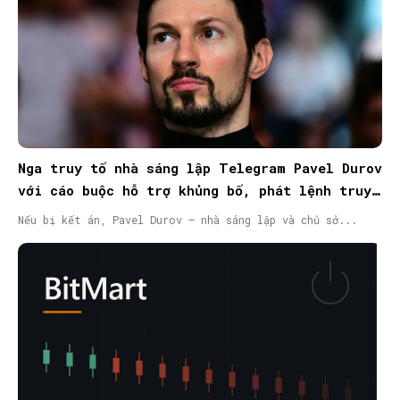
Nga truy tố nhà sáng lập Telegram Pavel Durov
với cáo buộc hỗ trợ khủng bố, phát lệnh truy
nã quốc tế
Nếu bị kết án, Pavel Durov – nhà sáng lập và chủ sở...