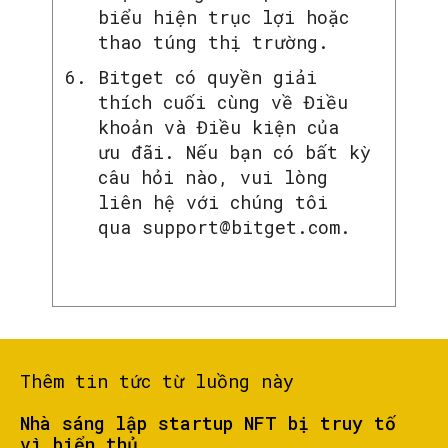
biểu hiện trục lợi hoặc
thao túng thị trường.
Bitget có quyền giải
thích cuối cùng về Điều
khoản và Điều kiện của
ưu đãi. Nếu bạn có bất kỳ
câu hỏi nào, vui lòng
liên hệ với chúng tôi
qua support@bitget.com.
Thêm tin tức từ luồng này
Nhà sáng lập startup NFT bị truy tố
vì biển thủ...