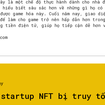
Đây là một chế độ thực hành dành cho nhà 
g hiểu biết sâu sắc hơn về những gì họ có
 được game hóa này. Cuối năm nay, giao di
 để làm cho game trở nên hấp dẫn hơn tron
ng tiền điện tử, giúp họ tiếp cận dễ hơn 
com
ày
 startup NFT bị truy t