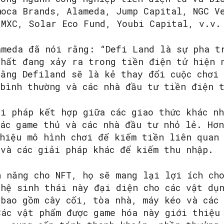
moca Brands, Alameda, Jump Capital, NGC V
 MXC, Solar Eco Fund, Youbi Capital, v.v.
ameda đã nói rằng: “Defi Land là sự pha t
nhất đang xảy ra trong tiền điện tử hiện 
rằng Defiland sẽ là kẻ thay đổi cuộc chơi 
 bình thường và các nhà đầu tư tiền điện 
ải pháp kết hợp giữa các giao thức khác n
các game thủ và các nhà đầu tư nhỏ lẻ. Hơ
thiệu mô hình chơi để kiếm tiền liên quan
 và các giải pháp khác để kiếm thu nhập.
h năng cho NFT, họ sẽ mang lại lợi ích ch
 hệ sinh thái này đại diện cho các vật dụ
 bao gồm cây cối, tòa nhà, máy kéo và các
Các vật phẩm được game hóa này giới thiệu