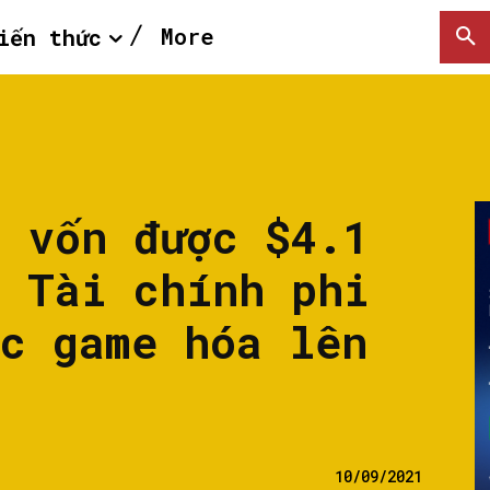
More
iến thức
i vốn được $4.1
g Tài chính phi
ợc game hóa lên
10/09/2021