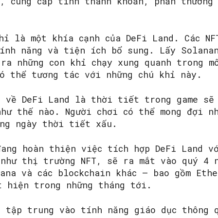
n, cung cấp tính thanh khoản, phần thưởng
hỉ là một khía cạnh của DeFi Land. Các NF
tính năng và tiện ích bổ sung. Lấy Solana
 ra những con khỉ chạy xung quanh trong m
có thể tương tác với những chú khỉ này.
n về DeFi Land là thời tiết trong game sẽ
như thế nào. Người chơi có thể mong đợi n
ững ngày thời tiết xấu.
đang hoàn thiện việc tích hợp DeFi Land v
 như thị trường NFT, sẽ ra mắt vào quý 4 
lana và các blockchain khác – bao gồm Ethe
t hiện trong những tháng tới.
ẽ tập trung vào tính năng giáo dục thông 