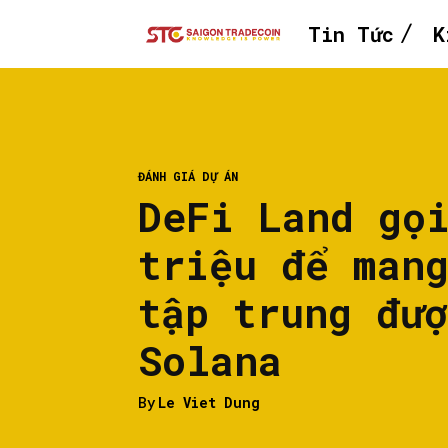
Tin Tức
K
ĐÁNH GIÁ DỰ ÁN
DeFi Land gọ
triệu để man
tập trung đư
Solana
By
Le Viet Dung