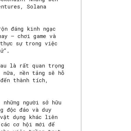
entures, Solana
rộn đáng kinh ngạc
nay – chơi game và
thực sự trong việc
tử”.
hau là rất quan trọng
n nữa, nền tảng sẽ hỗ
 đến thành tích,
o những người sở hữu
ng độc đáo và duy
 vật dụng khác liên
 các cơ hội mới để