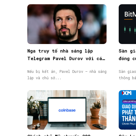
Nga truy tố nhà sáng lập
Sàn gi
Telegram Pavel Durov với cáo
đóng c
buộc hỗ trợ khủng bố, phát
động, 
Nếu bị kết án, Pavel Durov – nhà sáng
Sàn gia
lệnh truy nã quốc tế
lập và chủ sở...
thông b