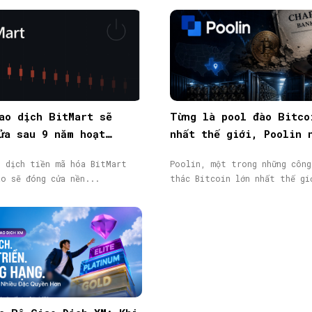
ao dịch BitMart sẽ
Từng là pool đào Bitco
ửa sau 9 năm hoạt
nhất thế giới, Poolin 
token BMX lao dốc 58%
phá sản
o dịch tiền mã hóa BitMart
Poolin, một trong những công
áo sẽ đóng cửa nền...
thác Bitcoin lớn nhất thế gi