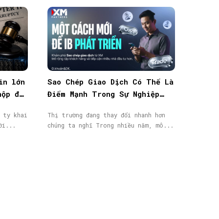
in lớn
Sao Chép Giao Dịch Có Thể Là
nộp đơn
Điểm Mạnh Trong Sự Nghiệp
IB/Affiliate Của Bạn
 ty khai
Thị trường đang thay đổi nhanh hơn
ới...
chúng ta nghĩ Trong nhiều năm, mô...