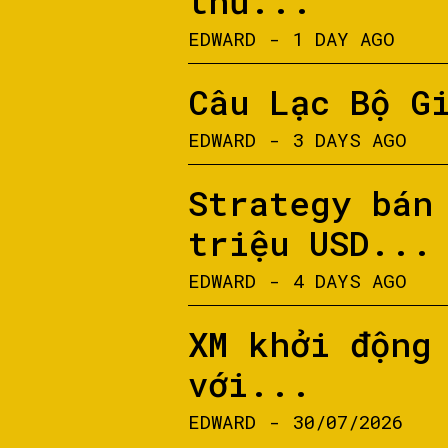
thủ...
EDWARD
-
1 DAY AGO
Câu Lạc Bộ G
EDWARD
-
3 DAYS AGO
Strategy bán
triệu USD...
EDWARD
-
4 DAYS AGO
XM khởi động
với...
EDWARD
-
30/07/2026