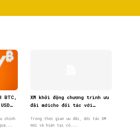
8 BTC,
XM khởi động chương trình ưu
 USD
đãi mớicho đối tác với
thưởng tiền mặt lên đến
u chỉnh
Trong thời gian ưu đãi, đối tác XM
40.000$
qua...
mới và hiện tại có...