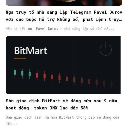
Nga truy tố nhà sáng lập Telegram Pavel Durov
với cáo buộc hỗ trợ khủng bố, phát lệnh truy
nã quốc tế
Nếu bị kết án, Pavel Durov – nhà sáng lập và chủ sở...
Sàn giao dịch BitMart sẽ đóng cửa sau 9 năm
hoạt động, token BMX lao dốc 58%
Sàn giao dịch tiền mã hóa BitMart thông báo sẽ đóng cửa
nền...