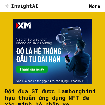
InsightAI
More
Đội đua GT được Lamborghini
hậu thuẫn ứng dụng NFT để
xác minh bộ phận xe