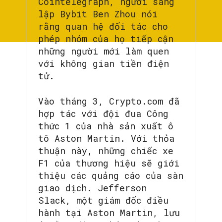
Cointelegraph, người sáng
lập Bybit Ben Zhou nói
rằng quan hệ đối tác cho
phép nhóm của họ tiếp cận
những người mới làm quen
với không gian tiền điện
tử.
Vào tháng 3, Crypto.com đã
hợp tác với đội đua Công
thức 1 của nhà sản xuất ô
tô Aston Martin. Với thỏa
thuận này, những chiếc xe
F1 của thương hiệu sẽ giới
thiệu các quảng cáo của sàn
giao dịch. Jefferson
Slack, một giám đốc điều
hành tại Aston Martin, lưu