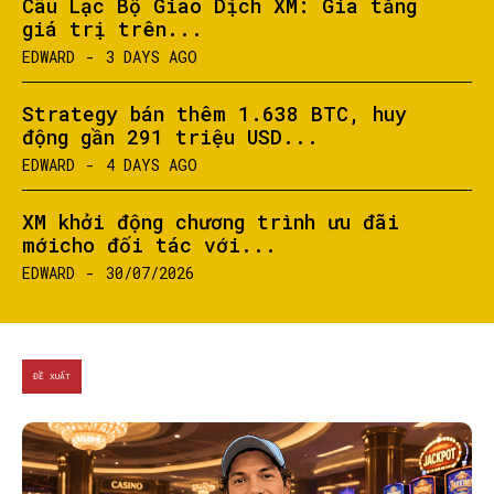
Câu Lạc Bộ Giao Dịch XM: Gia tăng
giá trị trên...
EDWARD
-
3 DAYS AGO
Strategy bán thêm 1.638 BTC, huy
động gần 291 triệu USD...
EDWARD
-
4 DAYS AGO
XM khởi động chương trình ưu đãi
mớicho đối tác với...
EDWARD
-
30/07/2026
ĐỀ XUẤT