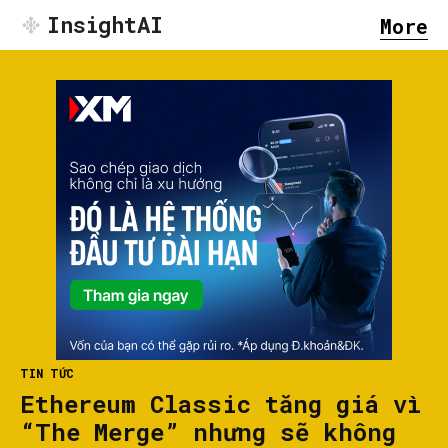
InsightAI
More
TIN TỨC
Ethereum Classic tăng giá vì
“The Merge” nhưng sẽ không