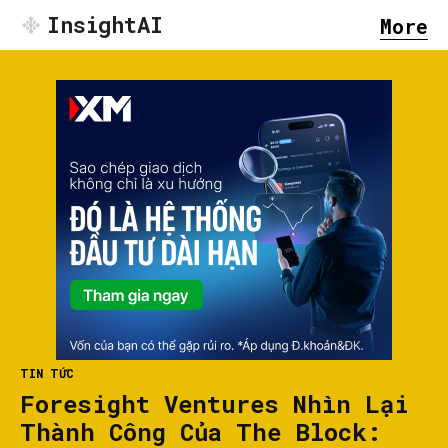
InsightAI
More
TIN TỨC
Foresight Ventures Nhìn Lại
Thành Công Của The Block: