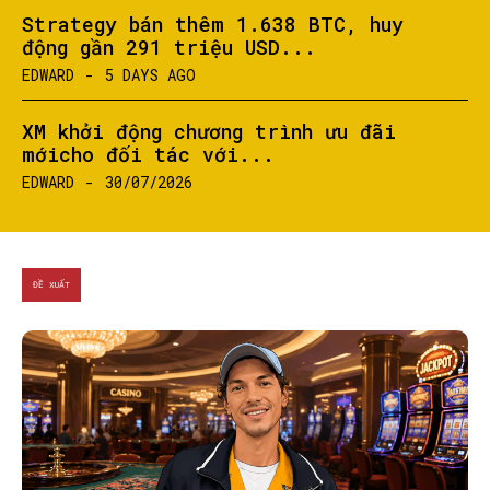
Strategy bán thêm 1.638 BTC, huy
động gần 291 triệu USD...
EDWARD
-
5 DAYS AGO
XM khởi động chương trình ưu đãi
mớicho đối tác với...
EDWARD
-
30/07/2026
ĐỀ XUẤT