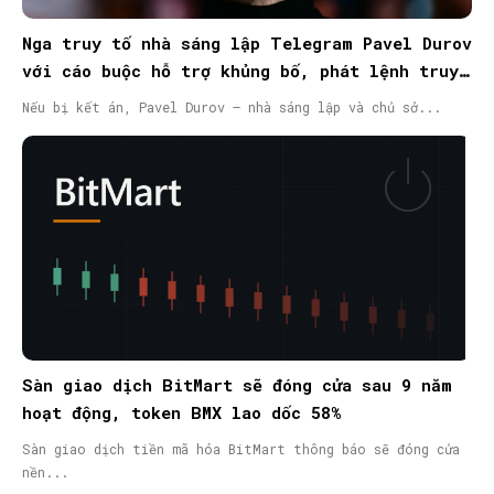
Nga truy tố nhà sáng lập Telegram Pavel Durov
với cáo buộc hỗ trợ khủng bố, phát lệnh truy
nã quốc tế
Nếu bị kết án, Pavel Durov – nhà sáng lập và chủ sở...
Sàn giao dịch BitMart sẽ đóng cửa sau 9 năm
hoạt động, token BMX lao dốc 58%
Sàn giao dịch tiền mã hóa BitMart thông báo sẽ đóng cửa
nền...