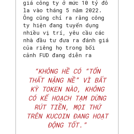
giá công ty ở mức 10 tỷ đô
la vào tháng 5 năm 2022.
Ông cũng chỉ ra rằng công
ty hiện đang tuyển dụng
nhiều vị trí, yêu cầu các
nhà đầu tư đưa ra đánh giá
của riêng họ trong bối
cảnh FUD đang diễn ra
“KHÔNG HỀ CÓ “TỔN
THẤT NẶNG NỀ” VÌ BẤT
KỲ TOKEN NÀO, KHÔNG
CÓ KẾ HOẠCH TẠM DỪNG
RÚT TIỀN, MỌI THỨ
TRÊN KUCOIN ĐANG HOẠT
ĐỘNG TỐT.”