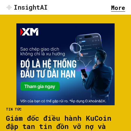
InsightAI
More
TIN TỨC
Giám đốc điều hành KuCoin
đập tan tin đồn vỡ nợ và