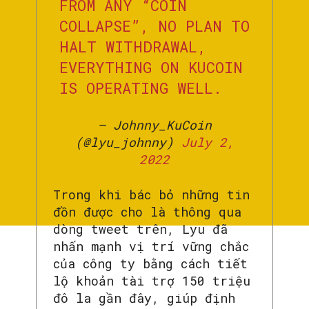
FROM ANY “COIN
COLLAPSE”, NO PLAN TO
HALT WITHDRAWAL,
EVERYTHING ON KUCOIN
IS OPERATING WELL.
— Johnny_KuCoin
(@lyu_johnny)
July 2,
2022
Trong khi bác bỏ những tin
đồn được cho là thông qua
dòng tweet trên, Lyu đã
nhấn mạnh vị trí vững chắc
của công ty bằng cách tiết
lộ khoản tài trợ 150 triệu
đô la gần đây, giúp định