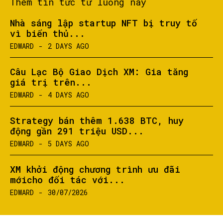
Thêm tin tức từ luồng này
Nhà sáng lập startup NFT bị truy tố
vì biển thủ...
EDWARD
-
2 DAYS AGO
Câu Lạc Bộ Giao Dịch XM: Gia tăng
giá trị trên...
EDWARD
-
4 DAYS AGO
Strategy bán thêm 1.638 BTC, huy
động gần 291 triệu USD...
EDWARD
-
5 DAYS AGO
XM khởi động chương trình ưu đãi
mớicho đối tác với...
EDWARD
-
30/07/2026