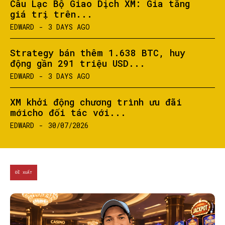
Câu Lạc Bộ Giao Dịch XM: Gia tăng
giá trị trên...
EDWARD
-
3 DAYS AGO
Strategy bán thêm 1.638 BTC, huy
động gần 291 triệu USD...
EDWARD
-
3 DAYS AGO
XM khởi động chương trình ưu đãi
mớicho đối tác với...
EDWARD
-
30/07/2026
ĐỀ XUẤT