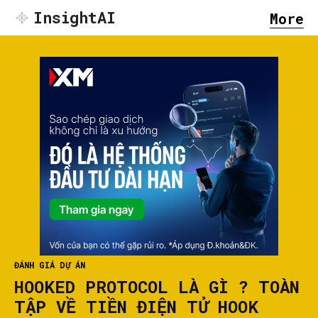
InsightAI
More
ĐÁNH GIÁ DỰ ÁN
HOOKED PROTOCOL LÀ GÌ ? TOÀN
TẬP VỀ TIỀN ĐIỆN TỬ HOOK