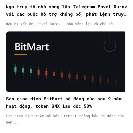
Nga truy tố nhà sáng lập Telegram Pavel Durov
với cáo buộc hỗ trợ khủng bố, phát lệnh truy
nã quốc tế
Nếu bị kết án, Pavel Durov – nhà sáng lập và chủ sở...
Sàn giao dịch BitMart sẽ đóng cửa sau 9 năm
hoạt động, token BMX lao dốc 58%
Sàn giao dịch tiền mã hóa BitMart thông báo sẽ đóng cửa
nền...