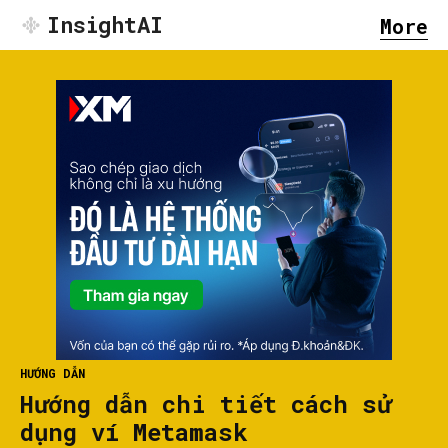
InsightAI
More
HƯỚNG DẪN
Hướng dẫn chi tiết cách sử
dụng ví Metamask