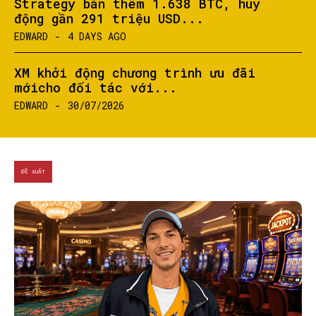
Strategy bán thêm 1.638 BTC, huy
động gần 291 triệu USD...
EDWARD
-
4 DAYS AGO
XM khởi động chương trình ưu đãi
mớicho đối tác với...
EDWARD
-
30/07/2026
ĐỀ XUẤT